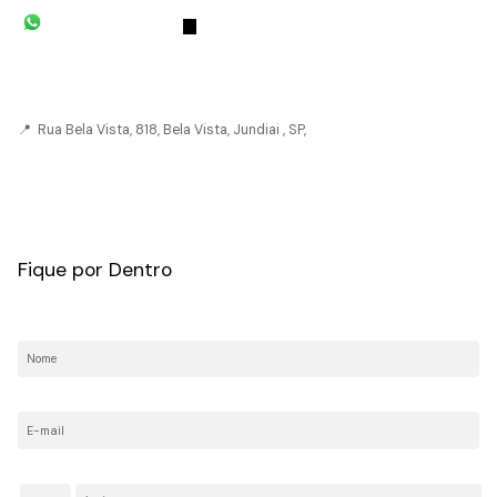
(11) 93055-8033
(11) 4492-
7939
fivehouse.imoveis@gmail.com
📍 Rua Bela Vista, 818, Bela Vista, Jundiai , SP,
CRECI: 036237-J
Fique por Dentro
Nome:
E-mail:
Telefone/Celular: