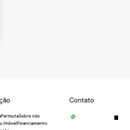
ulista
,
São Paulo
,
Brasil
ção
Contato
a
Permuta
Sobre nós
(11) 93055-8033
(11) 
u Imóvel
Financiamento
7939
fivehouse.imoveis@gmai