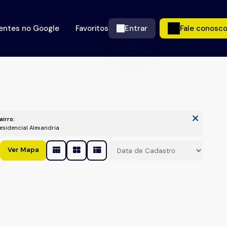
ientes no Google
Favoritos
Entrar
Fale conosc
airro:
Residencial Alexandria
Ver Mapa