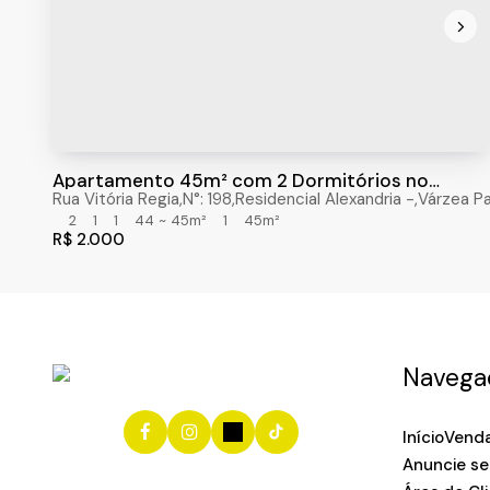
Apartamento 45m² com 2 Dormitórios no
Condomínio Orquídea Park - Várzea Paulista
Rua Vitória Regia
,
N°:
198
,
Residencial Alexandria
,
Várzea Pa
2
1
1
44 ~ 45m²
1
45m²
R$
2.000
Navega
Início
Vend
Anuncie se