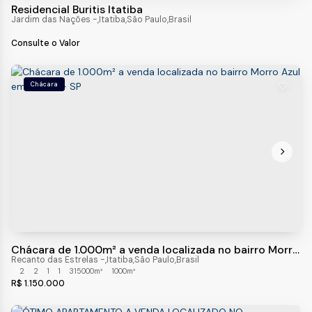
Residencial Buritis Itatiba
Jardim das Nações
,
Itatiba
,
São Paulo
,
Brasil
Consulte o Valor
Chácara
Chácara de 1.000m² a venda localizada no bairro Morro
Azul em Itatiba - SP
Recanto das Estrelas
,
Itatiba
,
São Paulo
,
Brasil
2
2
1
1
315000m²
1000m²
R$
1.150.000