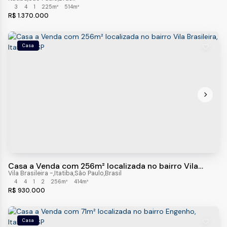
3
4
1
225m²
514m²
R$
1.370.000
Casa
Casa a Venda com 256m² localizada no bairro Vila
Brasileira, Itatiba- SP
Vila Brasileira
,
Itatiba
,
São Paulo
,
Brasil
4
4
1
2
256m²
414m²
R$
930.000
Casa