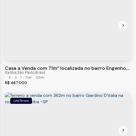
Casa a Venda com 71m² localizada no bairro Engenho,
Itatiba- SP
Itatiba
,
São Paulo
,
Brasil
3
3
1
71m²
125m²
R$
467.000
Lote/Terreno