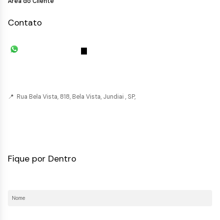
Área do Cliente
Contato
(11) 93055-8033
(11) 4492-
7939
fivehouse.imoveis@gmail.com
📍 Rua Bela Vista, 818, Bela Vista, Jundiai , SP,
CRECI: 036237-J
Fique por Dentro
Nome:
E-mail: