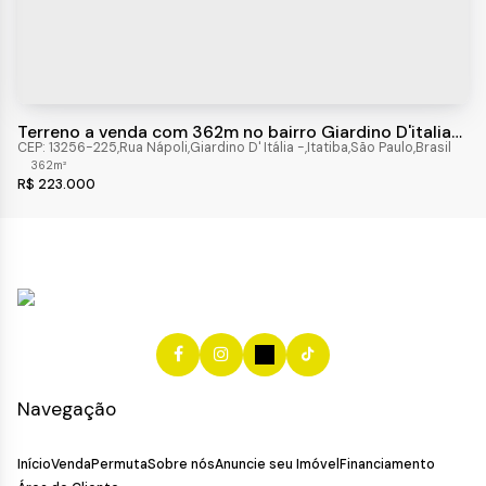
Terreno a venda com 362m no bairro Giardino D'italia
na cidade de Itatiba -SP
CEP: 13256-225
,
Rua Nápoli
,
Giardino D' Itália
,
Itatiba
,
São Paulo
,
Brasil
362m²
R$
223.000
Navegação
Início
Venda
Permuta
Sobre nós
Anuncie seu Imóvel
Financiamento