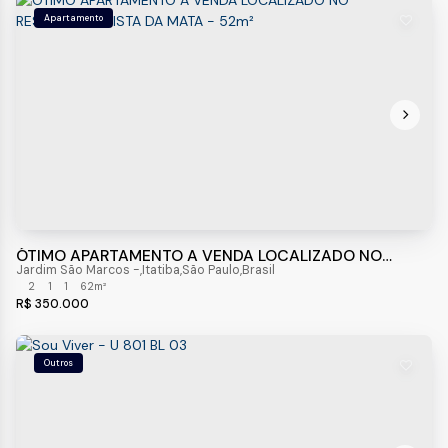
Apartamento
ÓTIMO APARTAMENTO A VENDA LOCALIZADO NO
RESIDENCIAL VISTA DA MATA - 52m²
Jardim São Marcos
,
Itatiba
,
São Paulo
,
Brasil
2
1
1
62m²
R$
350.000
Outros