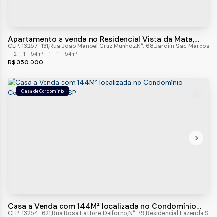
Apartamento a venda no Residencial Vista da Mata,
Itatiba-SP
CEP: 13257-131
,
Rua João Manoel Cruz Munhoz
,
N°:
68
,
Jardim São Marcos
,
2
1
54m²
1
1
54m²
R$
350.000
Casa de Condomínio
Casa a Venda com 144M² localizada no Condomínio
Country , Itatiba - SP
CEP: 13254-621
,
Rua Rosa Fattore Delforno
,
N°:
79
,
Residencial Fazenda Serr