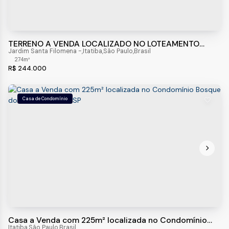
TERRENO A VENDA LOCALIZADO NO LOTEAMENTO
RESERVA BELLANO EM ITATIBA- 274M²
Jardim Santa Filomena
,
Itatiba
,
São Paulo
,
Brasil
274m²
R$
244.000
Casa de Condomínio
Casa a Venda com 225m² localizada no Condomínio
Bosque dos Pires, Itatiba - SP
Itatiba
,
São Paulo
,
Brasil