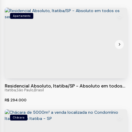
Apartamento
Residencial Absoluto, Itatiba/SP - Absoluto em todos
os sentidos!
Itatiba
,
São Paulo
,
Brasil
R$
294.000
Chácara