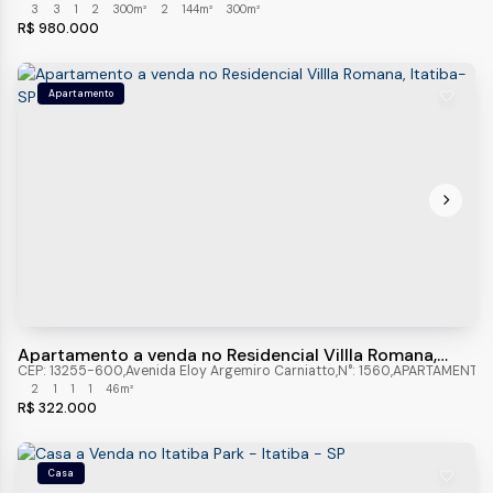
3
3
1
2
300m²
2
144m²
300m²
R$
980.000
Apartamento
Apartamento a venda no Residencial Villla Romana,
Itatiba-SP
CEP: 13255-600
,
Avenida Eloy Argemiro Carniatto
,
N°:
1560
,
APARTAMENTO
,
2
1
1
1
46m²
R$
322.000
Casa