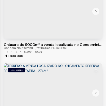
Chácara de 5000m² a venda localizada no Condomínio
Itaembú em Itatiba - SP
Condomínio Itaembu
,
Itatiba
,
São Paulo
,
Brasil
4
4
2
4
500m²
5000m²
R$
1.800.000
Lote/Terreno