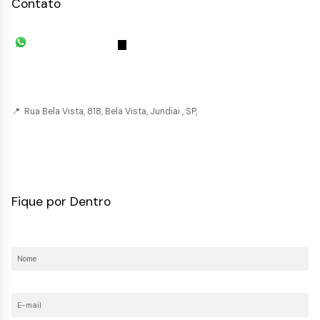
Contato
(11) 93055-8033
(11) 4492-
7939
fivehouse.imoveis@gmail.com
📍 Rua Bela Vista, 818, Bela Vista, Jundiai , SP,
CRECI: 036237-J
Fique por Dentro
Nome:
E-mail: