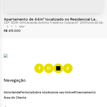
Apartamento de 44m² localizado no Residencial La
Vite Toscana em Jundiaí/sp
CEP: 13218-000
,
Avenida Antônio Frederico Ozanan
,
N°:
2311
,
Ponte de São 
2
1
1
44m²
R$
415.000
Navegação
Início
Venda
Permuta
Sobre nós
Anuncie seu Imóvel
Financiamento
Área do Cliente