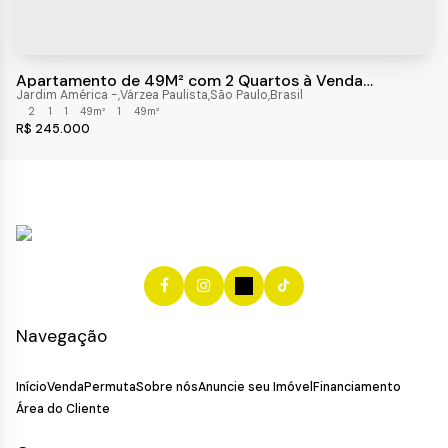
Apartamento de 49M² com 2 Quartos à Venda
Residencial Portal das Acácias, Várzea Paulista/Sp
Jardim América
,
Várzea Paulista
,
São Paulo
,
Brasil
2
1
1
49m²
1
49m²
R$
245.000
Navegação
Início
Venda
Permuta
Sobre nós
Anuncie seu Imóvel
Financiamento
Área do Cliente