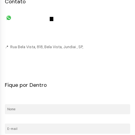
Contato
(11) 93055-8033
(11) 4492-
7939
fivehouse.imoveis@gmail.com
📍 Rua Bela Vista, 818, Bela Vista, Jundiai , SP,
CRECI: 036237-J
Fique por Dentro
Nome:
E-mail: