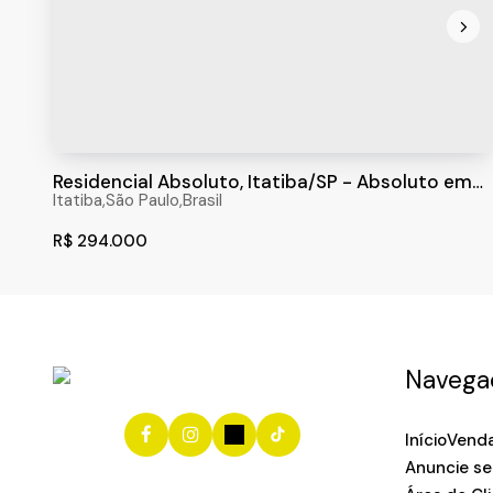
Residencial Absoluto, Itatiba/SP - Absoluto em
todos os sentidos!
Itatiba
,
São Paulo
,
Brasil
R$
294.000
Navega
Início
Vend
Anuncie se