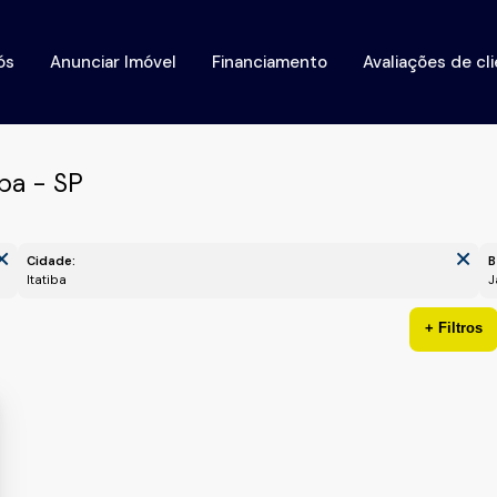
ós
Anunciar Imóvel
Financiamento
Avaliações de cl
ba - SP
Cidade:
B
Itatiba