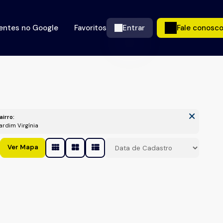
ientes no Google
Favoritos
Entrar
Fale conosc
airro:
Jardim Virgínia
Ver Mapa