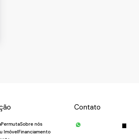
ção
Contato
a
Permuta
Sobre nós
(11) 93055-8033
(11) 
u Imóvel
Financiamento
7939
fivehouse.imoveis@gmai