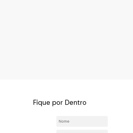
ta
,
Itatiba
,
São Paulo
,
Brasil
Fique por Dentro
4492-
Nome:
l.com