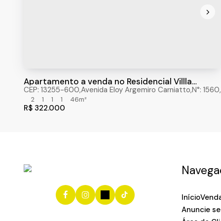
Apartamento a venda no Residencial Villla
Romana, Itatiba-SP
CEP: 13255-600
,
Avenida Eloy Argemiro Carniatto
,
N°:
1560
,
2
1
1
1
46m²
R$
322.000
Navega
Início
Vend
Anuncie se