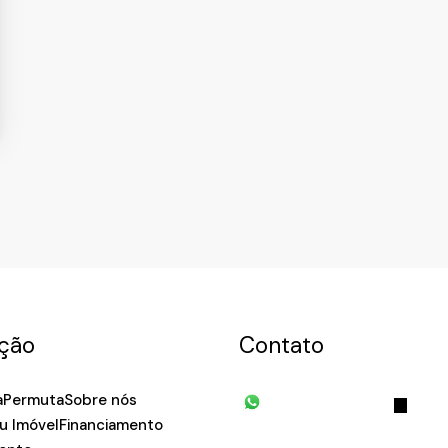
APARTAMENTO
,
Núcleo Residencial Doutor Luiz de Mattos Pimen
ção
Contato
a
Permuta
Sobre nós
(11) 93055-8033
(11) 
u Imóvel
Financiamento
7939
fivehouse.imoveis@gmai