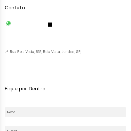
Contato
(11) 93055-8033
(11) 4492-
7939
fivehouse.imoveis@gmail.com
📍 Rua Bela Vista, 818, Bela Vista, Jundiai , SP,
CRECI: 036237-J
Fique por Dentro
Nome:
E-mail: