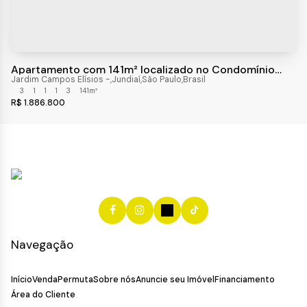
Apartamento com 141m² localizado no Condomínio
Terraço Vila Bela, Jundiaí.
Jardim Campos Elísios
,
Jundiaí
,
São Paulo
,
Brasil
3
1
1
1
3
141m²
R$
1.886.800
Navegação
Início
Venda
Permuta
Sobre nós
Anuncie seu Imóvel
Financiamento
Área do Cliente