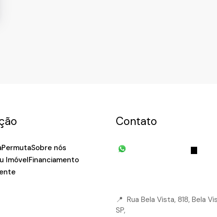
ção
Contato
a
Permuta
Sobre nós
(11) 93055-8033
(11) 
u Imóvel
Financiamento
7939
fivehouse.imoveis@gmai
iente
📍 Rua Bela Vista, 818, Bela Vis
SP,