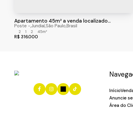
Apartamento 45m² a venda localizado
Condomínio Jardim das Tulipas Jundiaí- SP
Poste
,
Jundiaí
,
São Paulo
,
Brasil
2
1
2
45m²
R$
316.000
Navega
Início
Vend
Anuncie se
Área do Cl