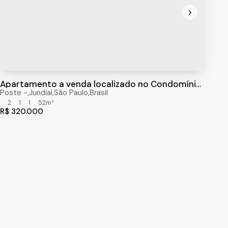
Apartamento a venda localizado no Condomínio
Jardim Tulipas com 52m²
Poste
,
Jundiaí
,
São Paulo
,
Brasil
2
1
1
52m²
R$
320.000