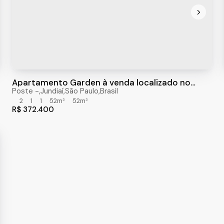
Apartamento Garden à venda localizado no
Condomínio Jardim das Tulipas com 52m²
undiaí
Poste
,
São Paulo
,
Jundiaí
,
Brasil
,
São Paulo
,
Brasil
2
1
1
52m²
52m²
R$
372.400