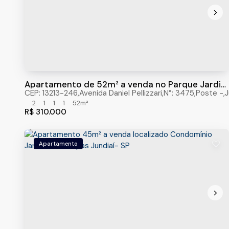
Apartamento de 52m² a venda no Parque Jardim
das Tulipas, jundiaí/sp
CEP: 13213-246
,
Avenida Daniel Pellizzari
,
N°:
3475
,
Poste
,
J
2
1
1
1
52m²
R$
310.000
Apartamento