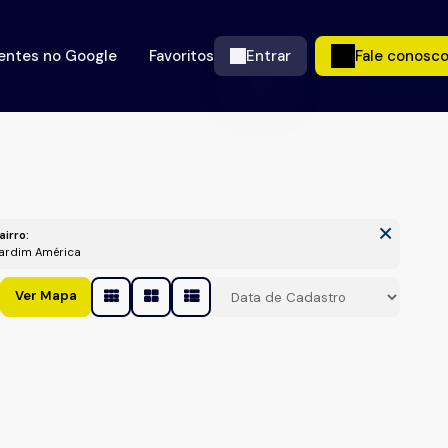
ientes no Google
Favoritos
Entrar
Fale conosc
airro:
Jardim América
Ver Mapa