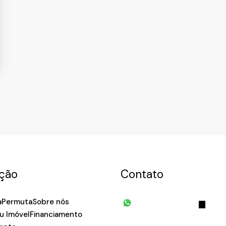
ção
Contato
a
Permuta
Sobre nós
(11) 93055-8033
(11) 
u Imóvel
Financiamento
7939
fivehouse.imoveis@gmai