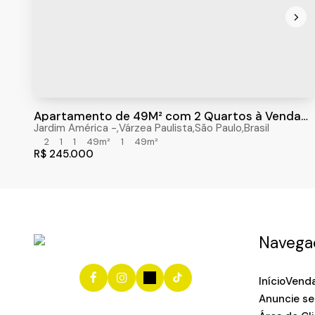
Apartamento de 49M² com 2 Quartos à Venda
Residencial Portal das Acácias, Várzea
Jardim América
,
Várzea Paulista
,
São Paulo
,
Brasil
Paulista/Sp
2
1
1
49m²
1
49m²
R$
245.000
Navega
Início
Vend
Anuncie se