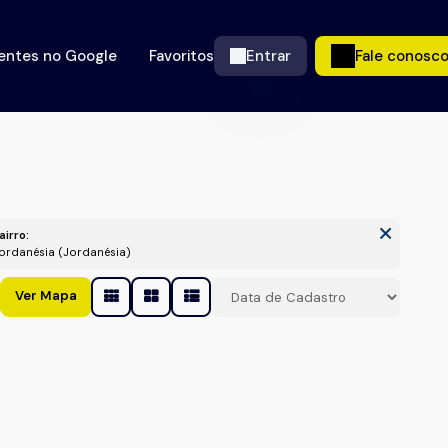
ientes no Google
Favoritos
Entrar
Fale conosc
airro:
Jordanésia (Jordanésia)
Ver Mapa