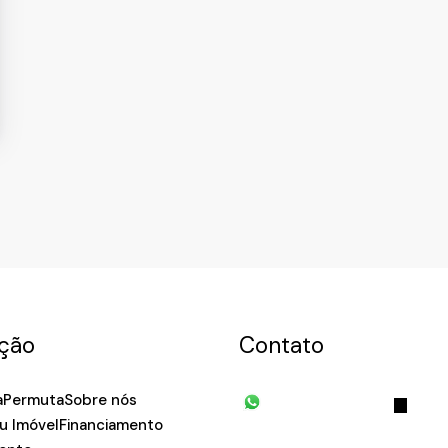
ção
Contato
a
Permuta
Sobre nós
(11) 93055-8033
(11) 
u Imóvel
Financiamento
7939
fivehouse.imoveis@gmai