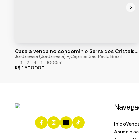
Casa a venda no condominio Serra dos Cristais
na cidade de Cajamar - SP
Jordanésia (Jordanésia)
,
Cajamar
,
São Paulo
,
Brasil
3
2
4
1
1000m²
R$
1.500.000
Navega
Início
Vend
Anuncie se