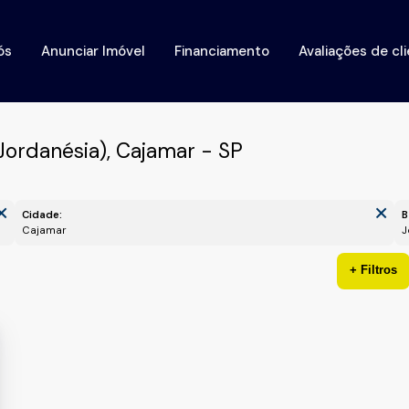
ós
Anunciar Imóvel
Financiamento
Avaliações de cl
ordanésia), Cajamar - SP
Cidade:
B
Cajamar