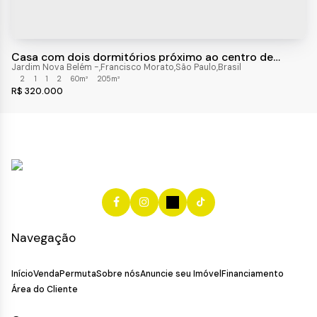
Casa com dois dormitórios próximo ao centro de
Francisco Morato.
Jardim Nova Belém
,
Francisco Morato
,
São Paulo
,
Brasil
2
1
1
2
60m²
205m²
R$
320.000
Navegação
Início
Venda
Permuta
Sobre nós
Anuncie seu Imóvel
Financiamento
Área do Cliente