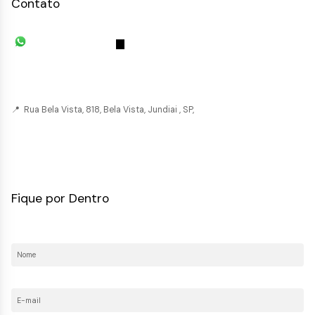
Contato
(11) 93055-8033
(11) 4492-
7939
fivehouse.imoveis@gmail.com
📍 Rua Bela Vista, 818, Bela Vista, Jundiai , SP,
CRECI: 036237-J
Fique por Dentro
Nome:
E-mail: