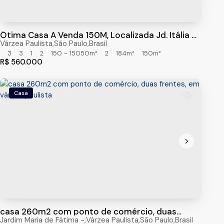
Ótima Casa A Venda 150M, Localizada Jd. Itália -
Varzea Paulista - 3 Dormitorios
asil
Várzea Paulista
,
São Paulo
,
Brasil
3
3
1
2
150 ~ 15050m²
2
184m²
150m²
R$
560.000
Casa
casa 260m2 com ponto de comércio, duas
frentes, em várzea paulista
Jardim Maria de Fátima
,
Várzea Paulista
,
São Paulo
,
Brasil