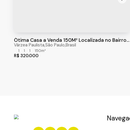
Ótima Casa a Venda 150M² Localizada no Bairro
America I, Várzea Paulista,Sp
Várzea Paulista
,
São Paulo
,
Brasil
1
1
1
150m²
R$
320.000
Navega