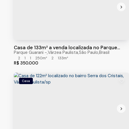
Casa de 133m² a venda localizada no Parque
Guarani, Várzea Paulista/sp
Parque Guarani
,
Várzea Paulista
,
São Paulo
,
Brasil
2
1
1
250m²
2
133m²
R$
350.000
Casa