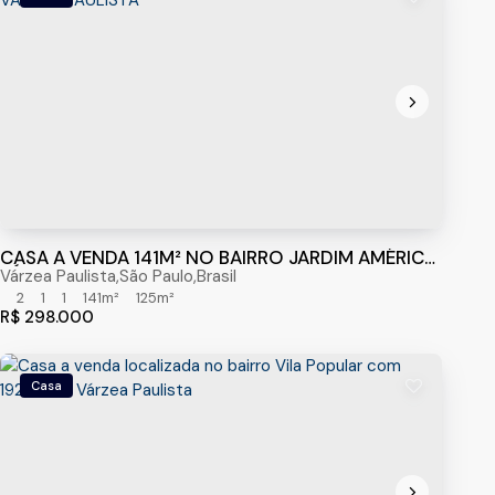
CASA A VENDA 141M² NO BAIRRO JARDIM AMÉRICA,
VÁRZEA PAULISTA
Várzea Paulista
,
São Paulo
,
Brasil
2
1
1
141m²
125m²
R$
298.000
Casa