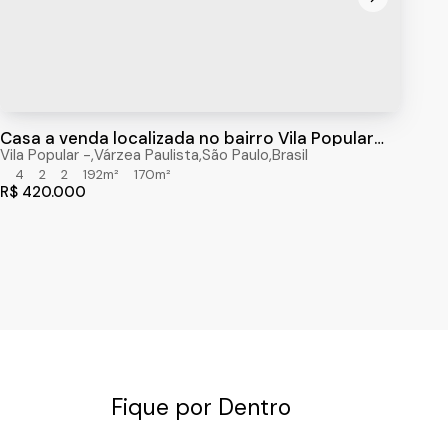
Casa a venda localizada no bairro Vila Popular
com 192m² em Várzea Paulista
Vila Popular
,
Várzea Paulista
,
São Paulo
,
Brasil
4
2
2
192m²
170m²
R$
420.000
Fique por Dentro