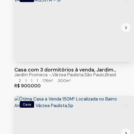
Casa com 3 dormitórios à venda, Jardim
Promeca, VARZEA PAULISTA - SP
Jardim Promeca
,
Várzea Paulista
,
São Paulo
,
Brasil
2
1
1
1
176m²
300m²
R$
900.000
Casa