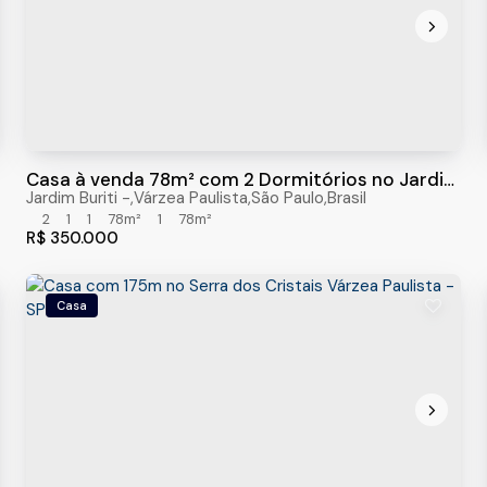
Casa à venda 78m² com 2 Dormitórios no Jardim
Buriti, Várzea Paulista/sp
Jardim Buriti
,
Várzea Paulista
,
São Paulo
,
Brasil
2
1
1
78m²
1
78m²
R$
350.000
Casa