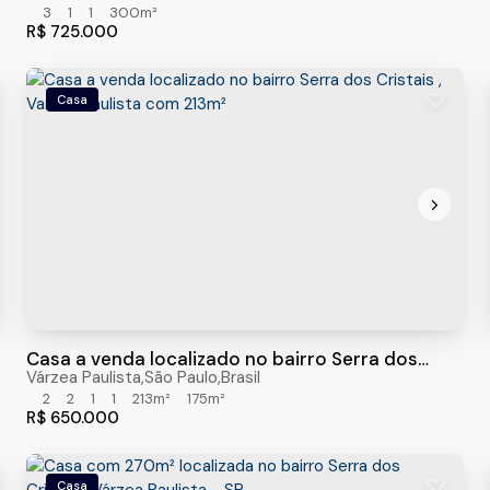
3
1
1
300m²
R$
725.000
Casa
Casa a venda localizado no bairro Serra dos
Cristais , Varzea Paulista com 213m²
Várzea Paulista
,
São Paulo
,
Brasil
2
2
1
1
213m²
175m²
R$
650.000
Casa