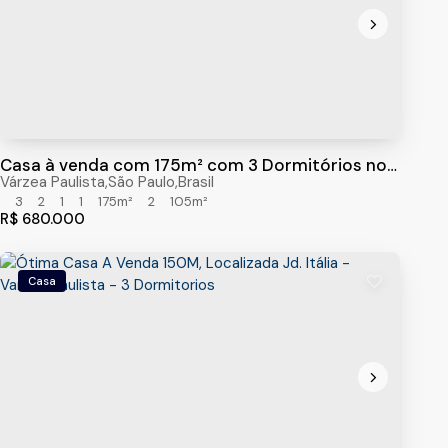
Casa à venda com 175m² com 3 Dormitórios no
Jardim Bahia, Várzea Paulista/sp
Várzea Paulista
,
São Paulo
,
Brasil
3
2
1
1
175m²
2
105m²
R$
680.000
Casa