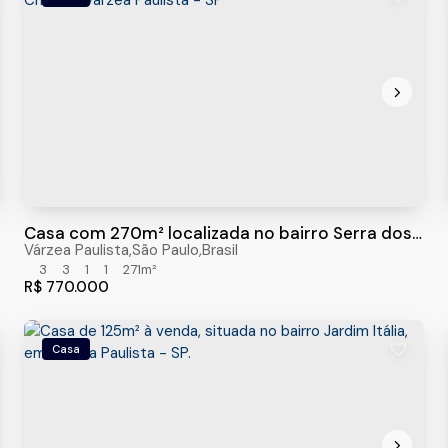
Casa com 270m² localizada no bairro Serra dos
Cristais, Várzea Paulista - SP
Várzea Paulista
,
São Paulo
,
Brasil
3
3
1
1
271m²
R$
770.000
Casa