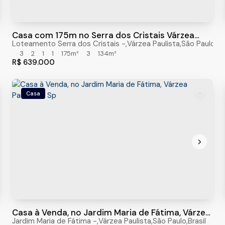
Casa com 175m no Serra dos Cristais Várzea
Paulista - SP
Loteamento Serra dos Cristais
,
Várzea Paulista
,
São Paulo
,
Br
3
2
1
1
175m²
3
134m²
R$
639.000
Casa
Casa à Venda, no Jardim Maria de Fátima, Várzea
Paulista - Sp
Jardim Maria de Fátima
,
Várzea Paulista
,
São Paulo
,
Brasil