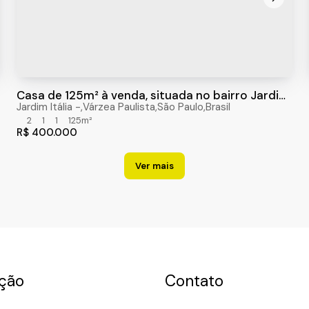
Casa de 125m² à venda, situada no bairro Jardim
Itália, em Várzea Paulista - SP.
Jardim Itália
,
Várzea Paulista
,
São Paulo
,
Brasil
2
1
1
125m²
R$
400.000
ção
Contato