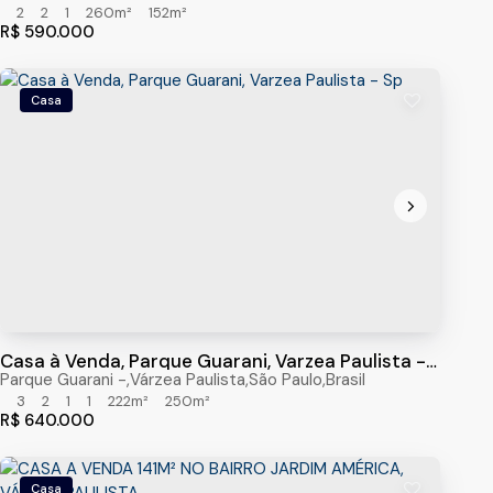
2
2
1
260m²
152m²
R$
590.000
Casa
Casa à Venda, Parque Guarani, Varzea Paulista -
Sp
Parque Guarani
,
Várzea Paulista
,
São Paulo
,
Brasil
3
2
1
1
222m²
250m²
R$
640.000
Casa