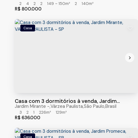
2
4
2
2
149 ~ 150m²
2
140m²
R$
800.000
Casa
Casa com 3 dormitórios à venda, Jardim
Mirante, VARZEA PAULISTA - SP
Jardim Mirante
,
Várzea Paulista
,
São Paulo
,
Brasil
3
2
1
226m²
129m²
R$
636.000
Casa