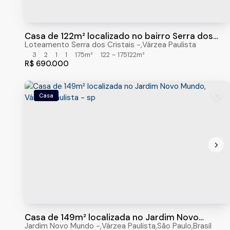
Casa de 122m² localizado no bairro Serra dos
Cristais, Várzea Paulista/sp
Loteamento Serra dos Cristais
,
Várzea Paulista
3
2
1
1
175m²
122 ~ 175122m²
R$
690.000
Casa
Casa de 149m² localizada no Jardim Novo
Mundo, Várzea Paulista - sp
Jardim Novo Mundo
,
Várzea Paulista
,
São Paulo
,
Brasil