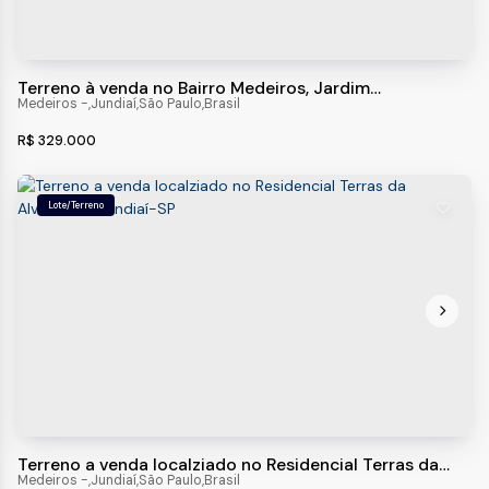
Terreno à venda no Bairro Medeiros, Jardim
Sarapiranga, JUNDIAI - SP
Medeiros
,
Jundiaí
,
São Paulo
,
Brasil
R$
329.000
Lote/Terreno
Terreno a venda localziado no Residencial Terras da
Alvorada - Jundiaí-SP
Medeiros
,
Jundiaí
,
São Paulo
,
Brasil