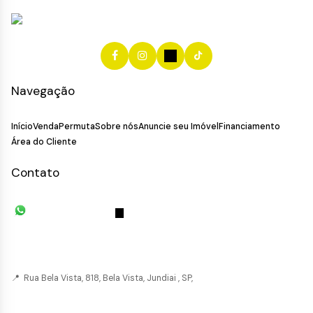
Navegação
Início
Venda
Permuta
Sobre nós
Anuncie seu Imóvel
Financiamento
Área do Cliente
Contato
(11) 93055-8033
(11) 4492-
7939
fivehouse.imoveis@gmail.com
📍 Rua Bela Vista, 818, Bela Vista, Jundiai , SP,