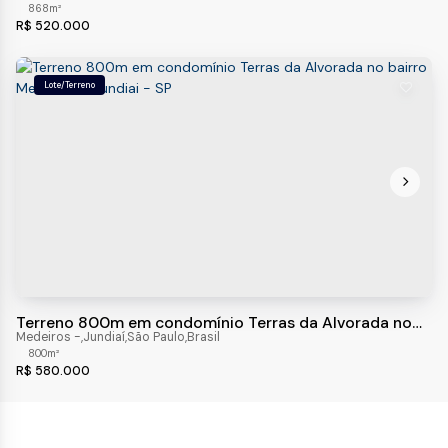
868m²
R$
520.000
Lote/Terreno
Terreno 800m em condomínio Terras da Alvorada no
bairro Medeiros - Jundiai - SP
Medeiros
,
Jundiaí
,
São Paulo
,
Brasil
800m²
R$
580.000