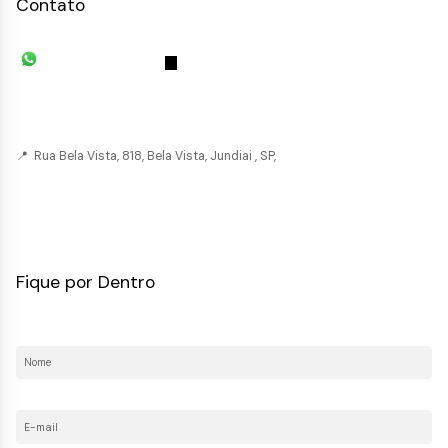
Contato
(11) 93055-8033
(11) 4492-
7939
fivehouse.imoveis@gmail.com
📍 Rua Bela Vista, 818, Bela Vista, Jundiai , SP,
CRECI: 036237-J
Fique por Dentro
Nome:
E-mail: