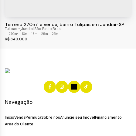
Terreno 270m² a venda, bairro Tulipas em Jundiaí-SP
Tulipas
,
Jundiaí
,
São Paulo
,
Brasil
270m²
10m
13m
25m
25m
R$
340.000
Navegação
Início
Venda
Permuta
Sobre nós
Anuncie seu Imóvel
Financiamento
Área do Cliente