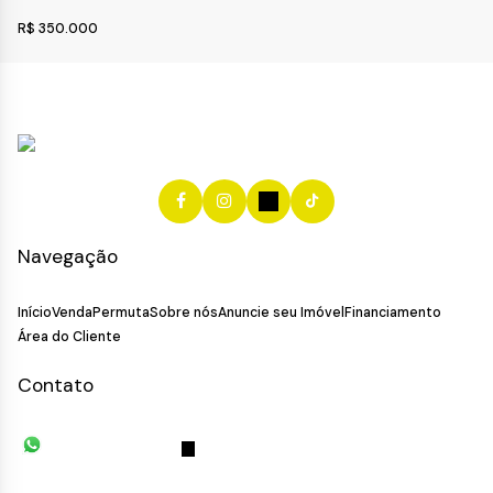
R$
350.000
Navegação
Início
Venda
Permuta
Sobre nós
Anuncie seu Imóvel
Financiamento
Área do Cliente
Contato
(11) 93055-8033
(11) 4492-
7939
fivehouse.imoveis@gmail.com