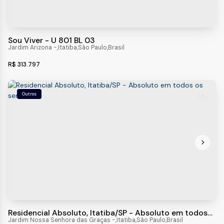
Sou Viver - U 801 BL 03
Jardim Arizona
,
Itatiba
,
São Paulo
,
Brasil
R$
313.797
Outros
Residencial Absoluto, Itatiba/SP - Absoluto em todos
os sentidos!
Jardim Nossa Senhora das Graças
,
Itatiba
,
São Paulo
,
Brasil