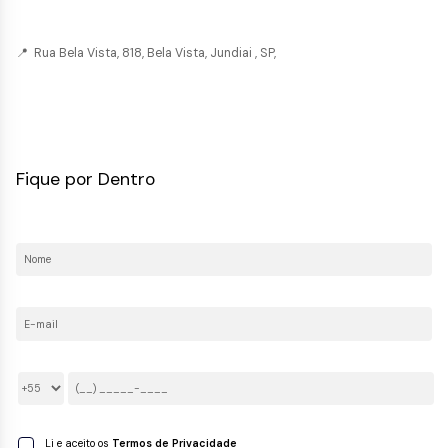
📍 Rua Bela Vista, 818, Bela Vista, Jundiai , SP,
CRECI: 036237-J
Fique por Dentro
Nome:
E-mail:
Telefone/Celular:
Li e aceito os
Termos de Privacidade