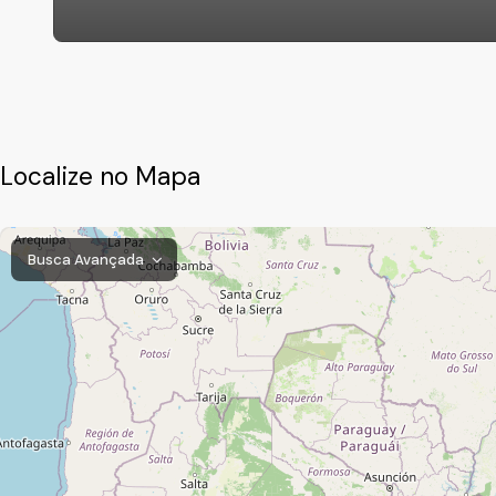
Localize no Mapa
Busca Avançada
Vila Mafalda, Jundiaí, São Paulo, Brasil