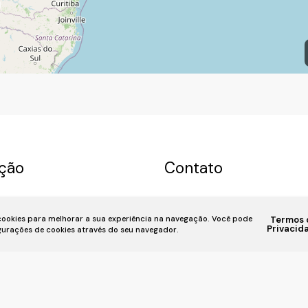
ção
Contato
a
Permuta
Sobre nós
(11) 93055-8033
(11) 
 cookies para melhorar a sua experiência na navegação.
Você pode
Termos 
u Imóvel
Financiamento
7939
fivehouse.imoveis@gmai
Privacid
igurações de cookies através do seu navegador.
iente
📍 Rua Bela Vista, 818, Bela Vis
SP,