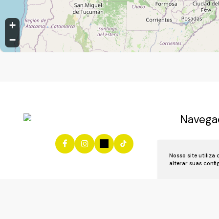
+
−
Navega
Início
Vend
Nosso site utiliza
Anuncie se
alterar suas conf
Área do Cl