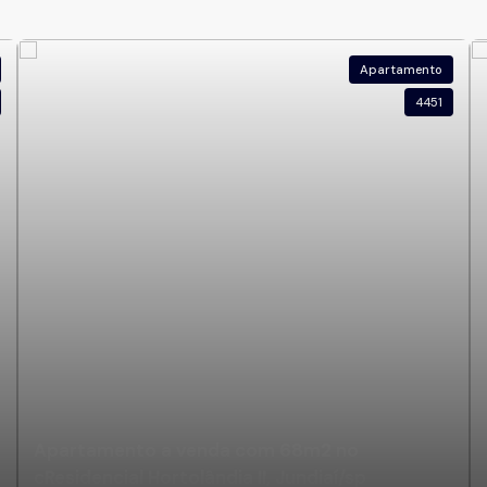
Apartamento
4451
Apartamento a venda com 68m2 no
cResidencial Hortolândia II, Jundiaí/sp