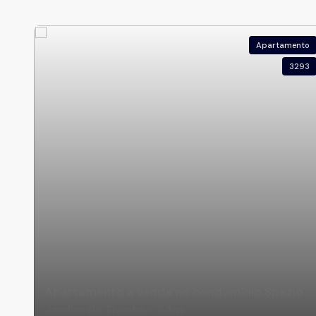
Apartamento
3293
Apartamento a venda no condomínio Spazio
Jardim de Trento - 64m