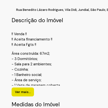
Rua Benedito Lázaro Rodrigues
,
Vila Didi
,
Jundiaí
,
São Paulo
,
Descrição do Imóvel
!! Venda !!
!! Aceita financiamento !!
!! Aceita Fgts !!
Área construída: 67m2;
- 3 Dormitórios;
- Sala para 2 ambientes;
- Cozinha;
- 1 Banheiro social;
- Área de serviço;
- 1 Vaga de garagem coberta.
Ver mais...
!! Localização !!
Bairro: Agapeama ;
Medidas do Imóvel