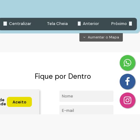
Centralizar
Tela Cheia
Anterior
Próximo
Aumentar o Mapa
Fique por Dentro
4492-
Nome:
de
l.com
Aceito
ade
E-mail:
Telefone/Celular:
ta, Jundiai ,