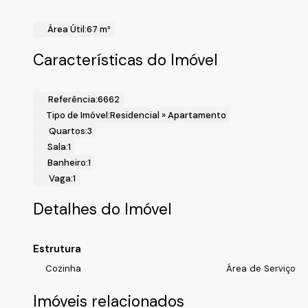
Cidade: Jundiaí/SP.
Realize o Seu Cadastro e Solicite Mais Informações e Horá
Área Útil:
67 m²
Fale com a Fiveh Soluções Imobiliárias !!!
(11) 4492-7939 / (11) 9 3055-8033 (WhatsApp)
Características do Imóvel
Referência:
6662
Tipo de Imóvel:
Residencial
»
Apartamento
Quartos:
3
Sala:
1
Banheiro:
1
Vaga:
1
Detalhes do Imóvel
Estrutura
Cozinha
Área de Serviço
Imóveis relacionados