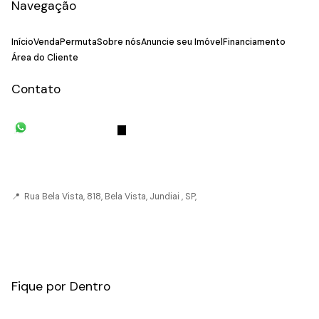
Navegação
Início
Venda
Permuta
Sobre nós
Anuncie seu Imóvel
Financiamento
Área do Cliente
Contato
(11) 93055-8033
(11) 4492-
7939
fivehouse.imoveis@gmail.com
📍 Rua Bela Vista, 818, Bela Vista, Jundiai , SP,
CRECI: 036237-J
Fique por Dentro