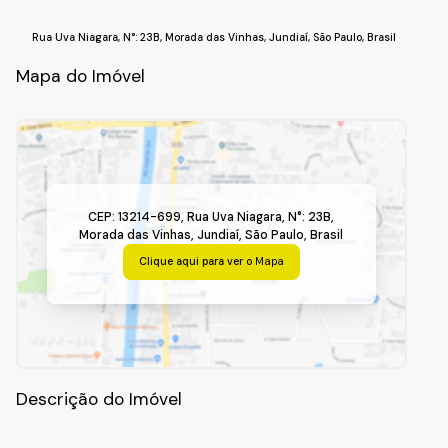
Rua Uva Niagara
,
N°:
23B
,
Morada das Vinhas
,
Jundiaí
,
São Paulo
,
Brasil
Mapa do Imóvel
CEP: 13214-699
,
Rua Uva Niagara
,
N°:
23B
,
Morada das Vinhas
,
Jundiaí
,
São Paulo
,
Brasil
Clique aqui para ver o
Mapa
Descrição do Imóvel