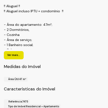
!! Aluguel !!
!! Aluguel incluso IPTU + condomínio !!
- Área do apartamento: 47m²;
- 2 Dormitórios,
- Cozinha
- Área de serviço;
- 1 Banheiro social;
- Sala
Ver mais...
- Vaga de garagem coberta
Medidas do Imóvel
- Condominio localizado próximo a Rodovia Anhanguera,
escolas, farmácia,creche,padaria, transporte público.
Área Útil:
47 m²
!! Localização !!
Características do Imóvel
Bairro: Morada das Vinhas;
Cidade: Jundiai-SP
Referência:
7475
Tipo de Imóvel:
Residencial
»
Apartamento