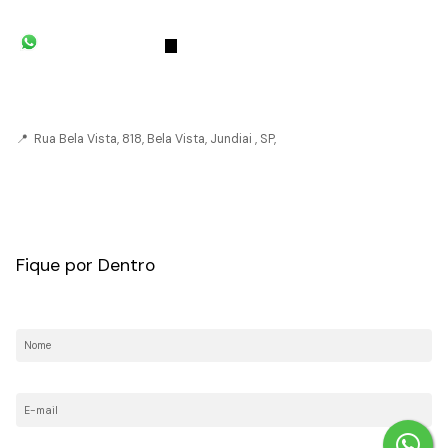
(11) 93055-8033
(11) 4492-
7939
fivehouse.imoveis@gmail.com
📍 Rua Bela Vista, 818, Bela Vista, Jundiai , SP,
CRECI: 036237-J
Fique por Dentro
Nome:
E-mail:
Telefone/Celular: