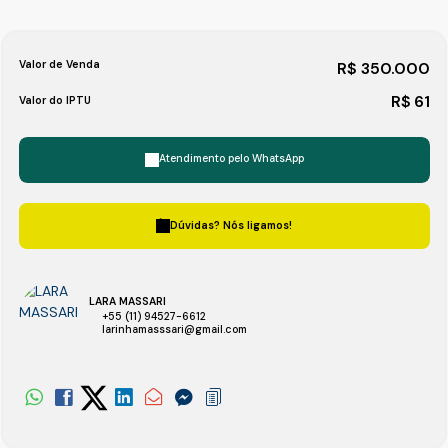
Valor de Venda
R$
350.000
R$
61
Valor do IPTU
Atendimento pelo
WhatsApp
Dúvidas? Nós ligamos!
LARA MASSARI
+55 (11) 94527-6612
larinhamasssari@gmail.com