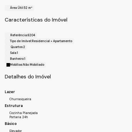
Realize o Seu Cadastro e Solicite Mais Informações e
Área Útil:
52 m²
Horários de Agenda para a Visita.
Fale com a Fiveh Soluções Imobiliárias !!!
Características do Imóvel
(11) 4492-7939 / (11) 9 3055-8033 (WhatsApp)
Referência:
6204
Tipo de Imóvel:
Residencial
»
Apartamento
Quartos:
2
Sala:
1
Banheiro:
1
Mobílias:
Não Mobiliado
Detalhes do Imóvel
Lazer
Churrasqueira
Estrutura
Cozinha Planejada
Portaria 24h
Básico
Elevador