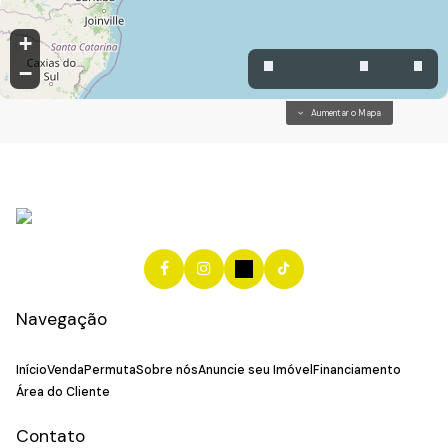
+
−
Aumentar o Mapa
Navegação
Início
Venda
Permuta
Sobre nós
Anuncie seu Imóvel
Financiamento
Área do Cliente
Contato