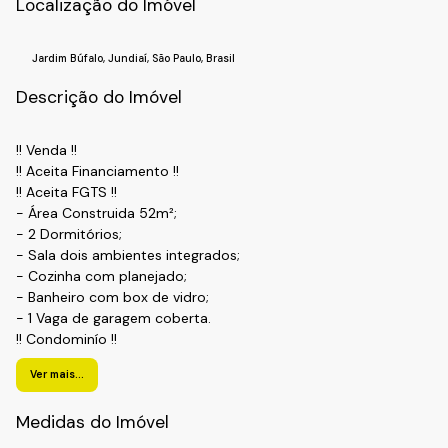
Localização do Imóvel
Jardim Búfalo
,
Jundiaí
,
São Paulo
,
Brasil
Descrição do Imóvel
!! Venda !!
!! Aceita Financiamento !!
!! Aceita FGTS !!
- Área Construida 52m²;
- 2 Dormitórios;
- Sala dois ambientes integrados;
- Cozinha com planejado;
- Banheiro com box de vidro;
- 1 Vaga de garagem coberta.
!! Condominío !!
- Portaria 24h;
Ver mais...
- Churrasqueira;
!! Localização !!
Medidas do Imóvel
Bairro: Vila Hortolandia
Cidade: Jundiai-SP,