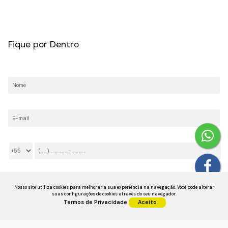
CRECI: 036237-J
Fique por Dentro
Nome:
E-mail:
Telefone/Celular:
Li e aceito os
Termos de Privacidade
Nosso site utiliza cookies para melhorar a sua experiência na navegação.
Você pode alterar
suas configurações de cookies através do seu navegador.
Termos de Privacidade
Aceito