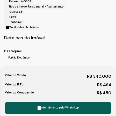
Referência:
5554
Horários de Agenda para a Visita.
Tipo de Imóvel:
Residencial
»
Apartamento
Fale com a Fiveh Soluções Imobiliárias !!!
Quartos:
3
(11) 4492-7939 / (11) 9 3055-8033 (WhatsApp)
Sala:
1
Banheiro:
1
Mobílias:
Não Mobiliado
Detalhes do Imóvel
Destaques
Portão Eletrônico
Valor de Venda
R$
340.000
R$
494
Valor do IPTU
R$
450
Valor do Condominio
Atendimento pelo
WhatsApp