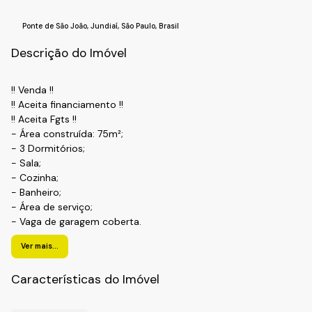
Ponte de São João
,
Jundiaí
,
São Paulo
,
Brasil
Descrição do Imóvel
!! Venda !!
!! Aceita financiamento !!
!! Aceita Fgts !!
- Área construída: 75m²;
- 3 Dormitórios;
- Sala;
- Cozinha;
- Banheiro;
- Área de serviço;
- Vaga de garagem coberta.
!! Condomínio !!
Ver mais...
- Portaria Eletronica
!! Localização !!
Características do Imóvel
Bairro: Ponte São João ;
Cidade: Jundiaí/SP.
Realize o Seu Cadastro e Solicite Mais Informações e