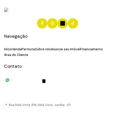
Navegação
Início
Venda
Permuta
Sobre nós
Anuncie seu Imóvel
Financiamento
Área do Cliente
Contato
(11) 93055-8033
(11) 4492-
7939
fivehouse.imoveis@gmail.com
📍 Rua Bela Vista, 818, Bela Vista, Jundiai , SP,