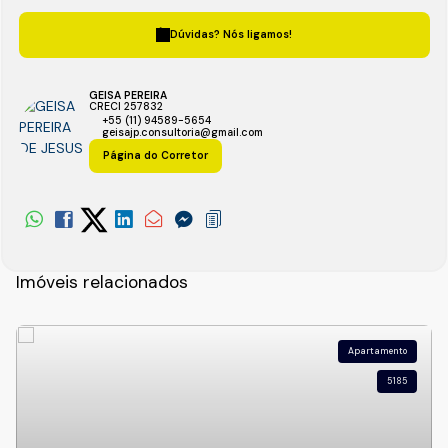
Dúvidas? Nós ligamos!
GEISA PEREIRA
CRECI
257832
+55 (11) 94589-5654
geisajp.consultoria@gmail.com
Página do Corretor
Imóveis relacionados
Apartamento
5185