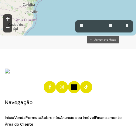
+
−
Aumentar o Mapa
Navegação
Início
Venda
Permuta
Sobre nós
Anuncie seu Imóvel
Financiamento
Área do Cliente