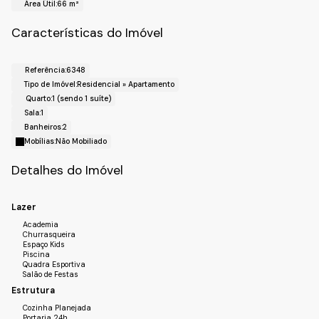
Área Útil:
66 m²
- Piscina;
- Playground;
Características do Imóvel
- Quadra poliesportiva;
-Espaço fitness;
- Salão de Jogos;
Referência:
6348
Tipo de Imóvel:
Residencial
»
Apartamento
- Espaço pet.
Quarto:
1 (sendo 1 suíte)
!! Localização !!
Sala:
1
- Bairro: Jardim Florida;
Banheiros:
2
- Cidade: Jundiaí-Sp
Mobílias:
Não Mobiliado
Realize o seu cadastro para mais informações e agende
uma visita.
Detalhes do Imóvel
Fale com a Fiveh Soluções Imobiliárias !!!
(11) 4492-7939 / (11) 9 3055-8033 (WhatsApp) !!
Lazer
Academia
Churrasqueira
Espaço Kids
Piscina
Quadra Esportiva
Salão de Festas
Estrutura
Cozinha Planejada
Portaria 24h