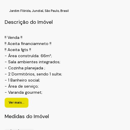
Jardim Flórida
,
Jundiaí
,
São Paulo
,
Brasil
Descrição do Imóvel
!! Venda !!
!! Aceita financiamneto !!
!! Aceita fgts !!
- Área construída: 66m²;
- Sala ambientes integrados;
- Cozinha planejada ;
- 2 Dormitórios, sendo 1 suíte;
- 1 Banheiro social;
- Área de serviço;
- Varanda gourmet;
- Apartamento com móveis Planejados:
Ver mais...
- 1 Vaga de garagem coberta.
!! Condomínio !!
Medidas do Imóvel
- Localização privilegiada;
- Salão de festas;
- Churrasqueira;