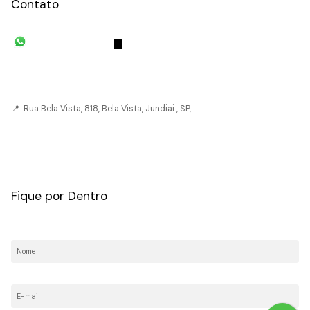
Contato
(11) 93055-8033
(11) 4492-
7939
fivehouse.imoveis@gmail.com
📍 Rua Bela Vista, 818, Bela Vista, Jundiai , SP,
CRECI: 036237-J
Fique por Dentro
Nome:
E-mail: