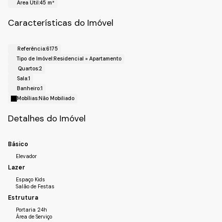
Área Útil:
45 m²
!! Localização !!
Bairro: Da Mina;
Características do Imóvel
Cidade: Itupeva -SP.
Referência:
6175
Tipo de Imóvel:
Residencial
»
Apartamento
Quartos:
2
Sala:
1
Banheiro:
1
Mobílias:
Não Mobiliado
Detalhes do Imóvel
Básico
Elevador
Lazer
Espaço Kids
Salão de Festas
Estrutura
Portaria 24h
Área de Serviço