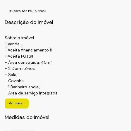
Itupeva
,
São Paulo
,
Brasil
Descrição do Imóvel
Sobre o imóvel
!! Venda !!
!! Aceita financiamento !!
!! Aceita FGTS!!
- Área construída: 45m²;
- 2 Dormitórios:
- Sala;
- Cozinha;
- 1 Banheiro social;
- Área de serviço Integrada
- Vaga de garagem.
Ver mais...
!! Condomínio !!
- Segurança 24hrs;
Medidas do Imóvel
- Salão de festas sem custo;
- Playground;
- Área pet