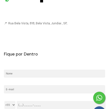
(11) 93055-8033
(11) 4492-
7939
fivehouse.imoveis@gmail.com
📍 Rua Bela Vista, 818, Bela Vista, Jundiai , SP,
CRECI: 036237-J
Fique por Dentro
Nome:
E-mail:
Telefone/Celular: