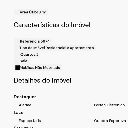
- Salão de festas;
- Playground.
Área Útil:
49 m²
!! Localização !!
Bairro: Da Lagoa;
Características do Imóvel
Cidade: Itupeva-SP.
Realize o seu cadastro para mais informações e agende um
Fale com a Fiveh Soluções Imobiliárias !!!
Referência:
5674
(11) 4492-7939 / (11) 9 3055-8033 (WhatsApp).
Tipo de Imóvel:
Residencial
»
Apartamento
Quartos:
2
Sala:
1
Mobílias:
Não Mobiliado
Detalhes do Imóvel
Destaques
Alarme
Portão Eletrônico
Lazer
Espaço Kids
Quadra Esportiva