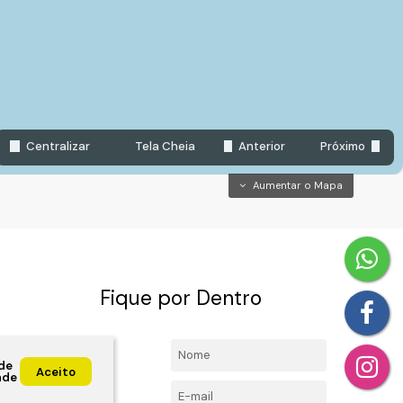
Jardim Ana Luiza, Itupeva, São Paulo, Brasil
São V
Centralizar
Tela Cheia
Anterior
Próximo
Aumentar o Mapa
Fique por Dentro
4492-
Nome:
de
l.com
Aceito
ade
E-mail: