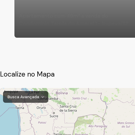
Apartamento com 49m² a venda do
Condomínio Tarsila do Amaral 1 - Itupeva/SP
Localize no Mapa
Busca Avançada