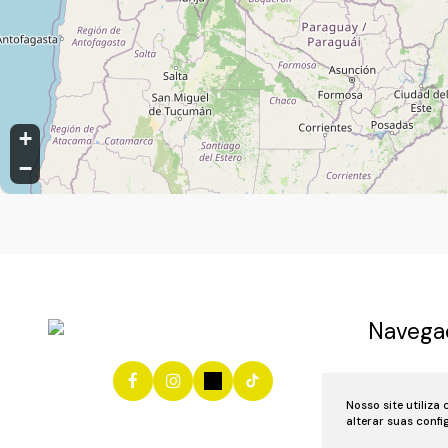
São Venâncio, Itupeva, São Paulo, Brasil
+
−
Navega
Início
Vend
Nosso site utiliza
Anuncie se
alterar suas conf
Área do Cl