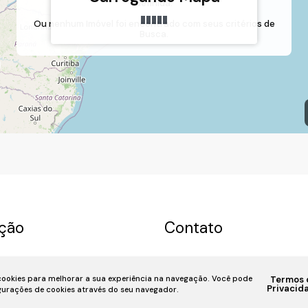
definida.
São Venâncio, Itupeva, São Paulo, Brasil
Ou nenhum Imóvel foi encontrado com seus critérios de
Busca.
ção
Contato
a
Permuta
Sobre nós
(11) 93055-8033
(11) 
 cookies para melhorar a sua experiência na navegação.
Você pode
Termos 
u Imóvel
Financiamento
7939
fivehouse.imoveis@gmai
Privacid
igurações de cookies através do seu navegador.
iente