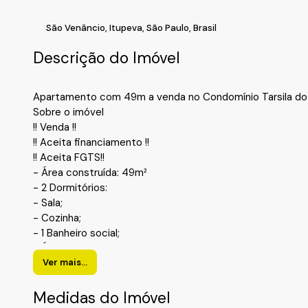
São Venâncio
,
Itupeva
,
São Paulo
,
Brasil
Descrição do Imóvel
Apartamento com 49m a venda no Condomínio Tarsila do
Sobre o imóvel
!! Venda !!
!! Aceita financiamento !!
!! Aceita FGTS!!
- Área construída: 49m²
- 2 Dormitórios:
- Sala;
- Cozinha;
- 1 Banheiro social;
- Área de serviço;
- Vaga de garagem.
Ver mais...
!! Condomínio !!
- Segurança 24hrs;
Medidas do Imóvel