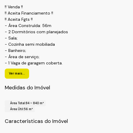
!! Venda !!
!! Aceita Financiamento !!
!! Aceita Fgts !!
- Área Construída: 56m
- 2 Dormitórios com planejados
- Sala;
- Cozinha semi mobiliada
- Banheiro;
- Área de serviço;
- 1 Vaga de garagem coberta.
!!! Condomínio !!!
Ver mais...
- Quadra esportiva
Medidas do Imóvel
- Salão de festas
Área Total:
84 ~ 840 m²
- Playground
Área Útil:
56 m²
Realize o seu cadastro e agende sua visita
Características do Imóvel
Fale com a Fiveh Soluções Imobiliárias !!!
(11) 4492-7939 / (11) 9 3055-8033 (WhatsApp)