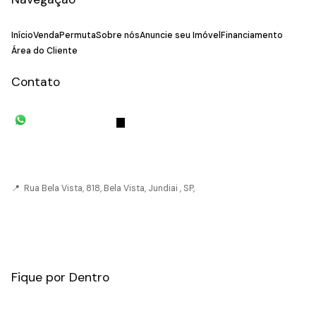
Início
Venda
Permuta
Sobre nós
Anuncie seu Imóvel
Financiamento
Área do Cliente
Contato
(11) 93055-8033
(11) 4492-
7939
fivehouse.imoveis@gmail.com
📍 Rua Bela Vista, 818, Bela Vista, Jundiai , SP,
CRECI: 036237-J
Fique por Dentro
Nome: