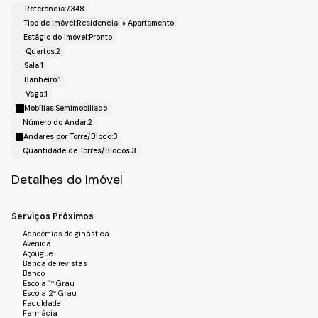
Referência:
7348
Tipo de Imóvel:
Residencial
»
Apartamento
Estágio do Imóvel:
Pronto
Quartos:
2
Sala:
1
Banheiro:
1
Vaga:
1
Mobílias:
Semimobiliado
Número do Andar:
2
Andares por Torre/Bloco:
3
Quantidade de Torres/Blocos:
3
Detalhes do Imóvel
Serviços Próximos
Academias de ginástica
Avenida
Açougue
Banca de revistas
Banco
Escola 1º Grau
Escola 2º Grau
Faculdade
Farmácia