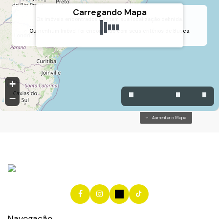
Carregando Mapa
Os imóveis encontrados não tem sua localização definida.
Ou nenhum Imóvel foi encontrado com seus critérios de Busca.
Vila Mafalda, Jundiaí, São Paulo, Brasil
+
−
Aumentar o Mapa
Navegação