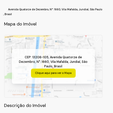
Avenida Quatorze de Dezembro
,
N°:
1660
,
Vila Mafalda
,
Jundiaí
,
São Paulo
,
Brasil
Mapa do Imóvel
CEP: 13206-105
,
Avenida Quatorze de
Dezembro
,
N°:
1660
,
Vila Mafalda
,
Jundiaí
,
São
Paulo
,
Brasil
Clique aqui para ver o
Mapa
Descrição do Imóvel