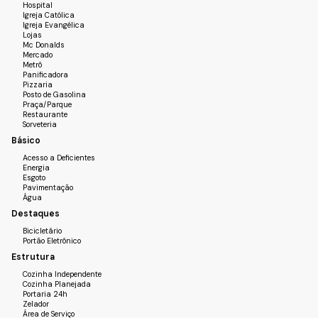
Hospital
Igreja Católica
Igreja Evangélica
Lojas
Mc Donalds
Mercado
Metrô
Panificadora
Pizzaria
Posto de Gasolina
Praça/Parque
Restaurante
Sorveteria
Básico
Acesso a Deficientes
Energia
Esgoto
Pavimentação
Água
Destaques
Bicicletário
Portão Eletrônico
Estrutura
Cozinha Independente
Cozinha Planejada
Portaria 24h
Zelador
Área de Serviço