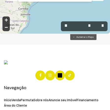
+
−
Aumentar o Mapa
Navegação
Início
Venda
Permuta
Sobre nós
Anuncie seu Imóvel
Financiamento
Área do Cliente