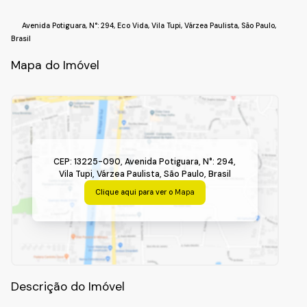
Avenida Potiguara
,
N°:
294
,
Eco Vida
,
Vila Tupi
,
Várzea Paulista
,
São Paulo
,
Brasil
Mapa do Imóvel
CEP: 13225-090
,
Avenida Potiguara
,
N°:
294
,
Vila Tupi
,
Várzea Paulista
,
São Paulo
,
Brasil
Clique aqui para ver o
Mapa
Descrição do Imóvel