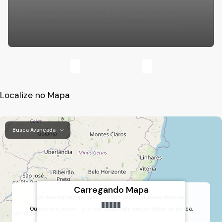
Ótimo apartamento de 45m² localizado no
condomínio Eco Vida Anhanguera, Varzéa
Paulista - SP
Localize no Mapa
Busca Avançada
Carregando Mapa
Os imóveis encontrados não tem sua localização definida.
Ou nenhum Imóvel foi encontrado com seus critérios de Busca.
Vila Tupi, Várzea Paulista, São Paulo, Brasil