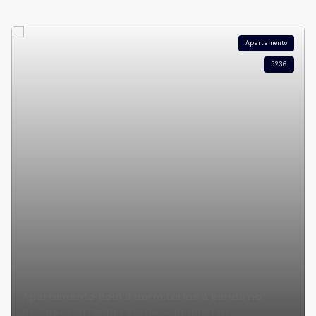
Apartamento
5236
Apartamento com 3 dormitórios à venda no
Residencial Delfim Verde - Jundiaí/sp