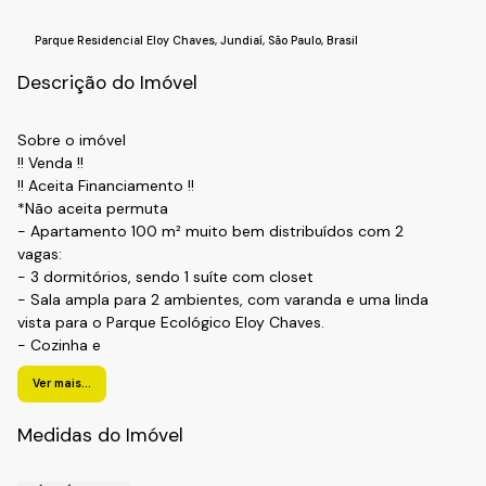
Parque Residencial Eloy Chaves
,
Jundiaí
,
São Paulo
,
Brasil
Descrição do Imóvel
Sobre o imóvel
!! Venda !!
!! Aceita Financiamento !!
*Não aceita permuta
- Apartamento 100 m² muito bem distribuídos com 2
vagas:
- 3 dormitórios, sendo 1 suíte com closet
- Sala ampla para 2 ambientes, com varanda e uma linda
vista para o Parque Ecológico Eloy Chaves.
- Cozinha e
- Lavanderia
Ver mais...
- Dormitórios, Cozinha, e Lavanderia com armários
planejados.
Medidas do Imóvel
- Piso em porcelanato
-
2 vagas de garagem.