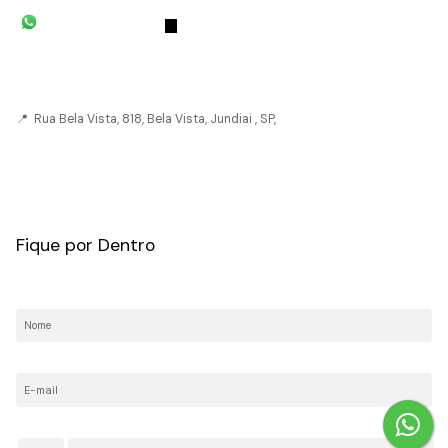
(11) 93055-8033
(11) 4492-
7939
fivehouse.imoveis@gmail.com
📍 Rua Bela Vista, 818, Bela Vista, Jundiai , SP,
CRECI: 036237-J
Fique por Dentro
Nome:
E-mail:
Telefone/Celular: