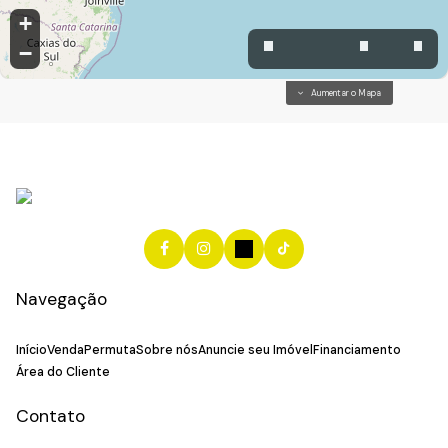
+
−
Aumentar o Mapa
Navegação
Início
Venda
Permuta
Sobre nós
Anuncie seu Imóvel
Financiamento
Área do Cliente
Contato