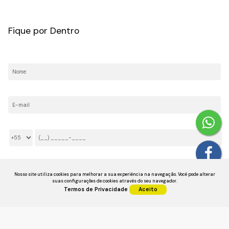
CRECI: 036237-J
Fique por Dentro
Nome:
E-mail:
Telefone/Celular:
Li e aceito os
Termos de Privacidade
Nosso site utiliza cookies para melhorar a sua experiência na navegação.
Você pode alterar
suas configurações de cookies através do seu navegador.
Termos de Privacidade
Aceito