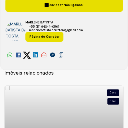
Dúvidas? Nós ligamos!
MARLENE BATISTA
+55 (11) 94044-0561
marlenebatista.corretora@gmail.com
Página do Corretor
Imóveis relacionados
Casa
1843