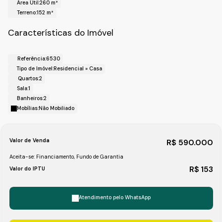
Área Útil:
260 m²
Fale com a Fiveh Soluções Imobiliárias !!!
Terreno:
152 m²
(11) 4492-7939 / (11) 9 3055-8033 (WhatsApp).
Características do Imóvel
Referência:
6530
Tipo de Imóvel:
Residencial
»
Casa
Quartos:
2
Sala:
1
Banheiros:
2
Mobílias:
Não Mobiliado
Valor de Venda
R$
590.000
Aceita-se: Financiamento, Fundo de Garantia
R$
153
Valor do IPTU
Atendimento pelo
WhatsApp