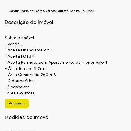
Jardim Maria de Fátima
,
Várzea Paulista
,
São Paulo
,
Brasil
Descrição do Imóvel
Sobre o imóvel
!! Venda !!
!! Aceita Financiamento !!
!! Aceita FGTS !!
!! Aceita Permuta com Apartamento de menor Valor!!
- Área Terreno 152m²;
- Área Construída 260 m²;
- 2 dormitórios ,
-2 banheiros;
-Área Gourmet
-Garagem para 2 carros
Ver mais...
!! Localização !!
Bairro: Jardim Maria de Fátima
Medidas do Imóvel
Cidade: Várzea Paulista- SP.
Realize o Seu Cadastro e Solicite Mais Informações e
Horários de Agenda para a Visita.