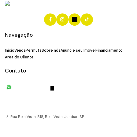
Navegação
Início
Venda
Permuta
Sobre nós
Anuncie seu Imóvel
Financiamento
Área do Cliente
Contato
(11) 93055-8033
(11) 4492-
7939
fivehouse.imoveis@gmail.com
📍 Rua Bela Vista, 818, Bela Vista, Jundiai , SP,