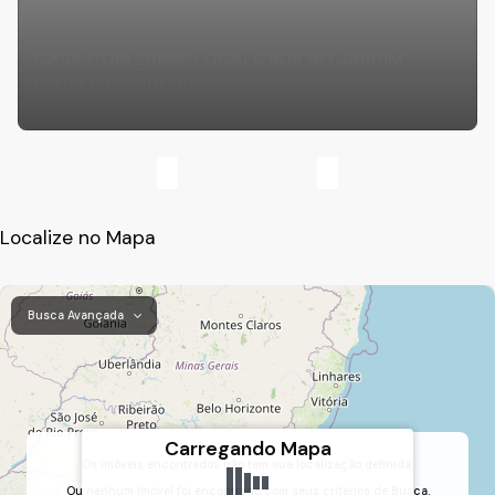
CASA COM 288M² LOCALIZADA NO JARDIM
PACAEMBU, JUNDIAÍ- SP
Localize no Mapa
Busca Avançada
Carregando Mapa
Os imóveis encontrados não tem sua localização definida.
Ou nenhum Imóvel foi encontrado com seus critérios de Busca.