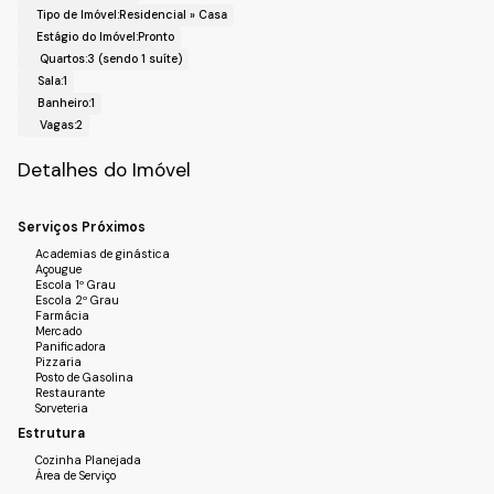
Fale com a Fiveh Soluções Imobiliárias !!!
Tipo de Imóvel:
Residencial
»
Casa
(11) 4492-7939 / (11) 9 3055-8033 (WhatsApp)
Estágio do Imóvel:
Pronto
Quartos:
3 (sendo 1 suíte)
Sala:
1
Banheiro:
1
Vagas:
2
Detalhes do Imóvel
Serviços Próximos
Academias de ginástica
Açougue
Escola 1º Grau
Escola 2º Grau
Farmácia
Mercado
Panificadora
Pizzaria
Posto de Gasolina
Restaurante
Sorveteria
Estrutura
Cozinha Planejada
Área de Serviço