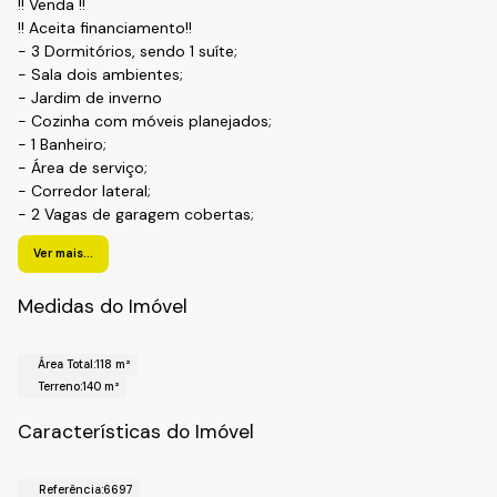
!! Venda !!
!! Aceita financiamento!!
- 3 Dormitórios, sendo 1 suíte;
- Sala dois ambientes;
- Jardim de inverno
- Cozinha com móveis planejados;
- 1 Banheiro;
- Área de serviço;
- Corredor lateral;
- 2 Vagas de garagem cobertas;
!! Localização !!
Ver mais...
Bairro: Medeiros;
Cidade: Jundiaí- SP.
Medidas do Imóvel
*Ótima localização, a 500 metros do supermercado
Área Total:
118 m²
Monte Serrat, colégio Videira, posto Ipiranga,
Terreno:
140 m²
Subway Bulevar com várias lojas.
*Fácil acesso a Rodovia Dom Gabriel, com saídas para
Características do Imóvel
toda região.
Realize o seu cadastro e agende sua visita
Referência:
6697