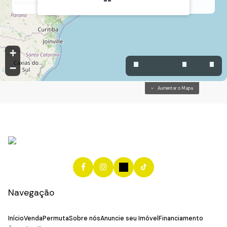
Jardim Pacaembu, Jundiaí, São Paulo, Brasil
+
−
Aumentar o Mapa
Navegação
Início
Venda
Permuta
Sobre nós
Anuncie seu Imóvel
Financiamento