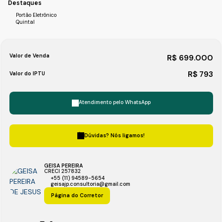
Destaques
Portão Eletrônico
Quintal
Valor de Venda
R$
699.000
R$
793
Valor do IPTU
Atendimento pelo
WhatsApp
Dúvidas? Nós ligamos!
GEISA PEREIRA
CRECI
257832
+55 (11) 94589-5654
geisajp.consultoria@gmail.com
Página do Corretor