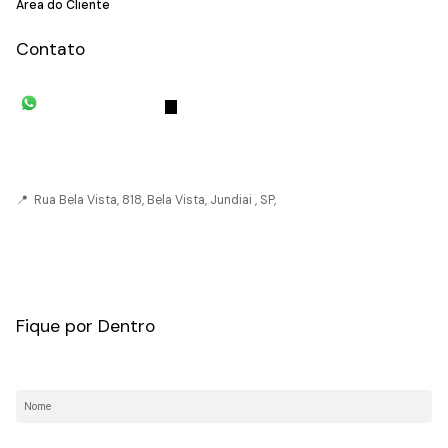
Área do Cliente
Contato
(11) 93055-8033
(11) 4492-
7939
fivehouse.imoveis@gmail.com
📍 Rua Bela Vista, 818, Bela Vista, Jundiai , SP,
CRECI: 036237-J
Fique por Dentro
Nome:
E-mail: