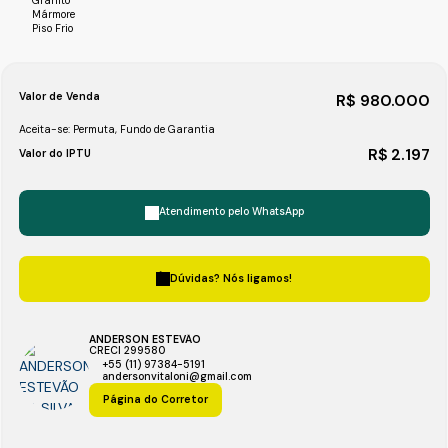
Granito
Mármore
Piso Frio
Valor de Venda
R$
980.000
Aceita-se: Permuta, Fundo de Garantia
R$
2.197
Valor do IPTU
Atendimento pelo
WhatsApp
Dúvidas? Nós ligamos!
ANDERSON ESTEVÃO
CRECI
299580
+55 (11) 97384-5191
andersonvitaloni@gmail.com
Página do Corretor