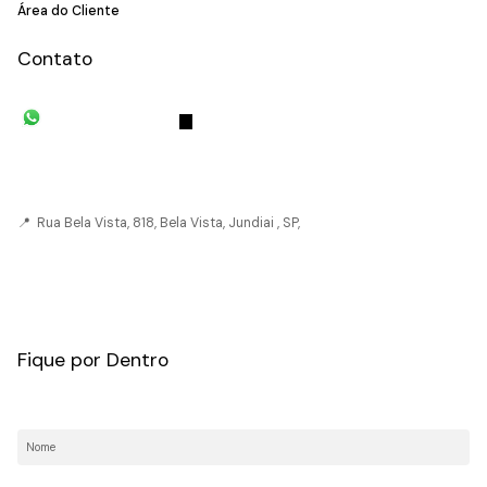
Área do Cliente
Contato
(11) 93055-8033
(11) 4492-
7939
fivehouse.imoveis@gmail.com
📍 Rua Bela Vista, 818, Bela Vista, Jundiai , SP,
CRECI: 036237-J
Fique por Dentro
Nome:
E-mail: