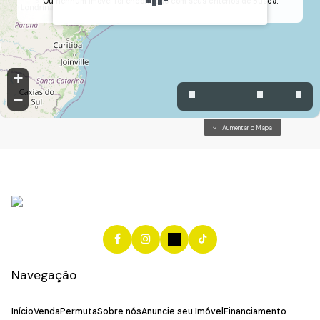
Ou nenhum Imóvel foi encontrado com seus critérios de Busca.
Colinas de Inhandjara, Itupeva, São Paulo, Brasil
+
−
Aumentar o Mapa
Navegação
Início
Venda
Permuta
Sobre nós
Anuncie seu Imóvel
Financiamento