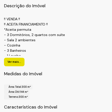
Descrição do Imóvel
!! VENDA !!
!! ACEITA FINANCIAMENTO !!
*Aceita permuta
- 3 Dormitórios, 2 quartos com suíte
- Sala 2 ambientes
- Cozinha
- 3 Banheiros
- 1 Lavabo
- 2 Vagas cobertas
Ver mais...
- Metragem do imóvel 144m²
- Metragem do terreno 300m²
Medidas do Imóvel
Ver mais...
- Um diferencial nesse imóvel, Casa Térrea ,é preparado
para acessibilidade de pessoas com mobilidade reduzida.
totalmente plana, sem obstáculos e com maior distância
Área Total:
300 m²
dos batentes.
Área Útil:
144 m²
Terreno:
300 m²
!! CONDOMÍNIO !!
- Playground
Características do Imóvel
- Churrasqueira