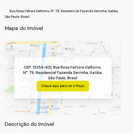
Rua Rosa Fattore Delforno
,
N°:
79
,
Residencial Fazenda Serrinha
,
Itatiba
,
São Paulo
,
Brasil
Mapa do Imóvel
CEP: 13254-621
,
Rua Rosa Fattore Delforno
,
N°:
79
,
Residencial Fazenda Serrinha
,
Itatiba
,
São Paulo
,
Brasil
Clique aqui para ver o
Mapa
Descrição do Imóvel