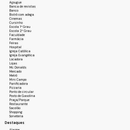
Açougue
Banca de revistas
Banco
Bistrô com adega
Cinemas
Cursinho
Escola 1º Grau
Escola 2º Grau
Faculdade
Farmácia
Feiras
Hospital
Igreja Católica
Igreja Evangélica
Locadora
Lojas
Mc Donalds
Mercado
Metrô
Mini Campo
Panificadora
Pizzaria
Ponto de circular
Posto de Gasolina
Praça/Parque
Restaurante
Sacolão
Shopping
Sorveteria
Destaques
Alarme