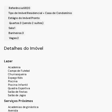
- Salão de festas
- Box market
Referência:
6820
- Lago para pesca
Tipo de Imóvel:
Residencial
»
Casa de Condomínio
- Feira de produtores orgânicos locais
Estágio do Imóvel:
Pronto
- Portaria e segurança 24h
Quartos:
3 (sendo 2 suítes)
!! LOCALIZAÇÃO !!
Sala:
1
Bairro: Parque das laranjeiras
Banheiros:
3
Cidade: Itatiba - SP
Vagas:
2
Realize o Seu Cadastro e Solicite Mais Informações e
Detalhes do Imóvel
Horários de Agenda para a Visita.
Fale com a Fiveh Soluções Imobiliárias !!!
(11) 4492-7939 / (11) 9 3055-8033 (WhatsApp)
Lazer
Academia
Campo de Futebol
Churrasqueira
Espaço Kids
Piscina
Piscina Infantil
Quadra Esportiva
Salão de Festas
Salão de Jogos
Serviços Próximos
Academias de ginástica
Avenida