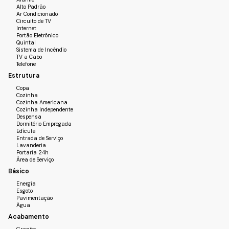
Alto Padrão
Ar Condicionado
Circuito de TV
Internet
Portão Eletrônico
Quintal
Sistema de Incêndio
TV a Cabo
Telefone
Estrutura
Copa
Cozinha
Cozinha Americana
Cozinha Independente
Despensa
Dormitório Empregada
Edícula
Entrada de Serviço
Lavanderia
Portaria 24h
Área de Serviço
Básico
Energia
Esgoto
Pavimentação
Água
Acabamento