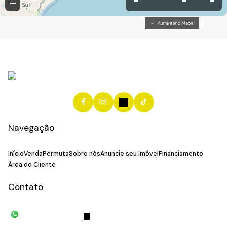
−
Aumentar o Mapa
Navegação
Início
Venda
Permuta
Sobre nós
Anuncie seu Imóvel
Financiamento
Área do Cliente
Contato
(11) 93055-8033
(11) 4492-
7939
fivehouse.imoveis@gmail.com