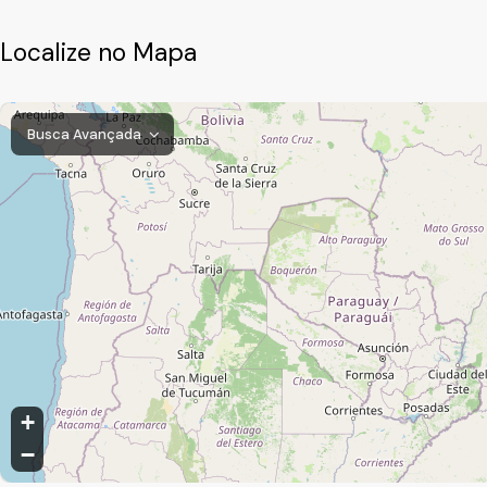
Localize no Mapa
Busca Avançada
Suru, Santana de Parnaíba, São Paulo, Brasil
+
−