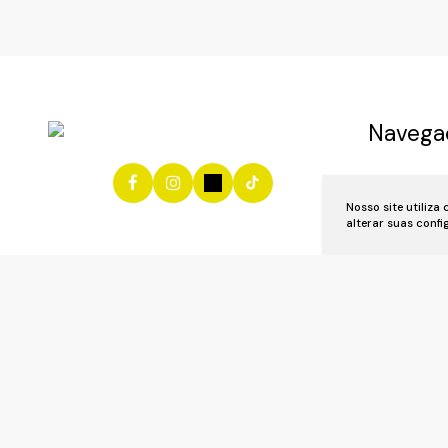
Navega
Início
Vend
Nosso site utiliza
Anuncie se
alterar suas conf
Área do Cl