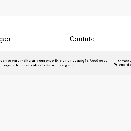
ção
Contato
a
Permuta
Sobre nós
(11) 93055-8033
(11) 
 cookies para melhorar a sua experiência na navegação.
Você pode
Termos 
u Imóvel
Financiamento
7939
fivehouse.imoveis@gmai
Privacid
igurações de cookies através do seu navegador.
iente
📍 Rua Bela Vista, 818, Bela Vis
SP,
CRECI: 036237-J