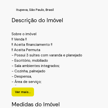
Itupeva
,
São Paulo
,
Brasil
Descrição do Imóvel
Sobre o imóvel
!! Venda !!
!! Aceita financiamento !!
!! Aceita Permuta
- Possui 3 suítes com varanda e planejado
- Escritório, mobiliado
- Sala ambientes integrados;
- Cozinha, palnejado
- Despensa,
- Área de serviço;
- Área gourmet, com churrasqueira
- Piscina;
Ver mais...
- Lavabo;
- Garagem para 4 carros
Medidas do Imóvel