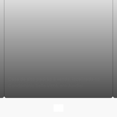
Casa de alto padrão à venda, localizada no
Condomínio Bella Vittà, em Jundiaí.