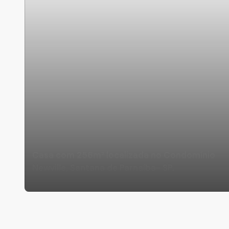
Casa com 256m² localizada no Condomínio
Newville, Santana de Parnaíba- SP.