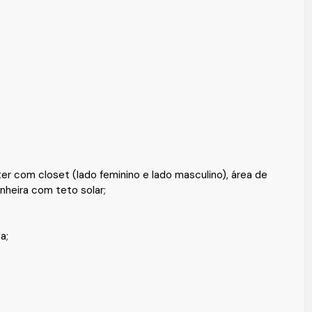
er com closet (lado feminino e lado masculino), área de
nheira com teto solar;
a;
ifa;