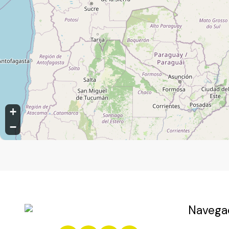
Medeiros, Jundiaí, São Paulo, Brasil
+
−
Navega