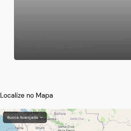
Casa com 400m² localizada no Condomínio
Terras da Alvorada, Jundiaí- SP
Localize no Mapa
Busca Avançada