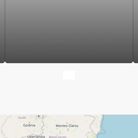
Casa a venda Reserva da Serra 315m²/ 3
quartos / 3 suítes cidade de Jundiaí - SP