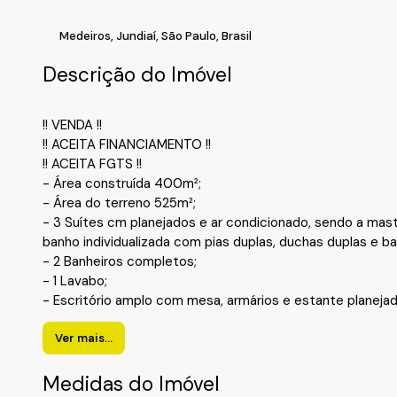
Medeiros
,
Jundiaí
,
São Paulo
,
Brasil
Descrição do Imóvel
!! VENDA !!
!! ACEITA FINANCIAMENTO !!
!! ACEITA FGTS !!
- Área construída 400m²;
- Área do terreno 525m²;
- 3 Suítes cm planejados e ar condicionado, sendo a mast
banho individualizada com pias duplas, duchas duplas e ba
- 2 Banheiros completos;
- 1 Lavabo;
- Escritório amplo com mesa, armários e estante planejad
- Sala de estar elevada;
- Sala de jantar integrada com a cozinha;
Ver mais...
- Cozinha repleta de armários, cooktop, forno elétrico e co
- Quarto de empregada com banheiro;
Medidas do Imóvel