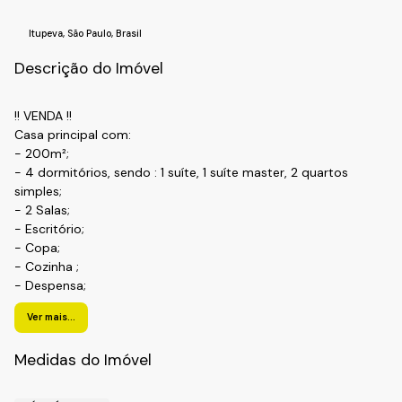
Itupeva
,
São Paulo
,
Brasil
Descrição do Imóvel
!! VENDA !!
Casa principal com:
- 200m²;
- 4 dormitórios, sendo : 1 suíte, 1 suíte master, 2 quartos
simples;
- 2 Salas;
- Escritório;
- Copa;
- Cozinha ;
- Despensa;
- 1 Banheiro;
Ver mais...
- 1 Lavabo;
- 3 vagas de garagem cobertas e 4 externas;
Medidas do Imóvel
- Área de lazer completa, com churrasqueira, banheiro,
solário, piscina 7x3 mt2, Redário e Poço.
Casa de hóspedes com: