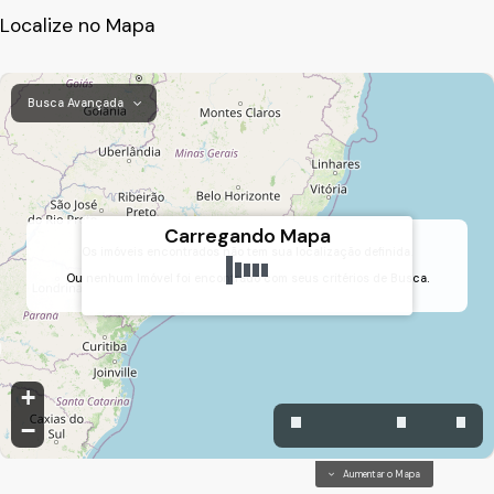
Localize no Mapa
Busca Avançada
Carregando Mapa
Os imóveis encontrados não tem sua localização definida.
Ou nenhum Imóvel foi encontrado com seus critérios de Busca.
Suru, Santana de Parnaíba, São Paulo, Brasil
+
−
Aumentar o Mapa