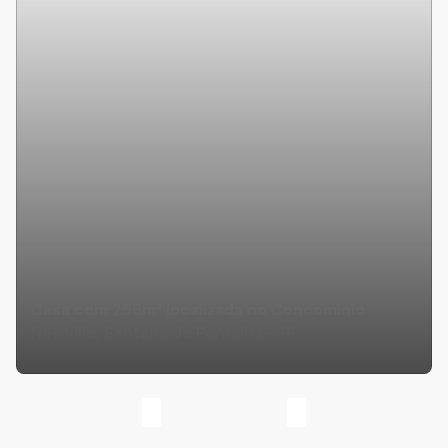
Casa com 256m² localizada no Condomínio
Newville, Santana de Parnaíba- SP.