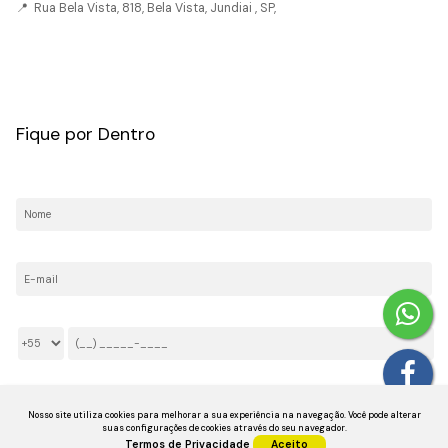
📍 Rua Bela Vista, 818, Bela Vista, Jundiai , SP,
CRECI: 036237-J
Fique por Dentro
Nome:
E-mail:
Telefone/Celular:
Li e aceito os
Termos de Privacidade
Nosso site utiliza cookies para melhorar a sua experiência na navegação.
Você pode alterar
suas configurações de cookies através do seu navegador.
Termos de Privacidade
Aceito