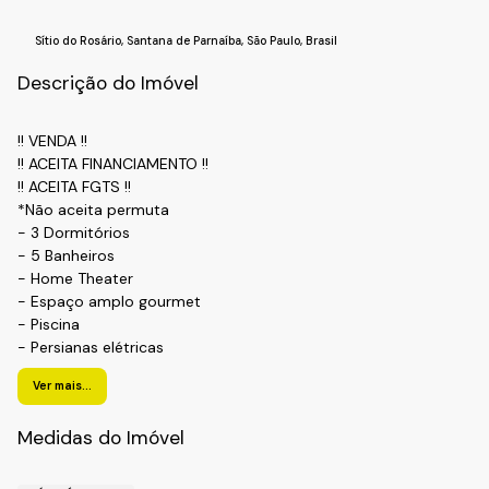
Sítio do Rosário
,
Santana de Parnaíba
,
São Paulo
,
Brasil
Descrição do Imóvel
!! VENDA !!
!! ACEITA FINANCIAMENTO !!
!! ACEITA FGTS !!
*Não aceita permuta
- 3 Dormitórios
- 5 Banheiros
- Home Theater
- Espaço amplo gourmet
- Piscina
- Persianas elétricas
- Metais deca
Ver mais...
- 2 Vagas de garagem
- Churrasqueira
Medidas do Imóvel
- 286m² de área construída
- 374m² de terreno
!! LOCALIZAÇÃO !!