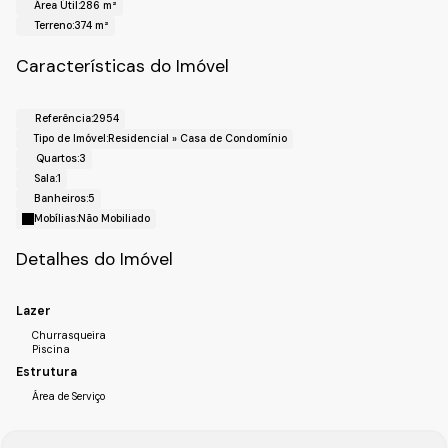
Área Útil:
286 m²
Bairro: Sítio do Rosário
Terreno:
374 m²
Cidade: Santana de Parnaíba- SP
Realize o Seu Cadastro e Solicite Mais Informações e
Características do Imóvel
Horários de Agenda para a Visita.
Fale com a Fiveh Soluções Imobiliárias !!!
Referência:
2954
(11) 4492-7939 / (11) 9 3055-8033 (WhatsApp)
Tipo de Imóvel:
Residencial
»
Casa de Condomínio
Quartos:
3
Sala:
1
Banheiros:
5
Mobílias:
Não Mobiliado
Detalhes do Imóvel
Lazer
Churrasqueira
Piscina
Estrutura
Área de Serviço