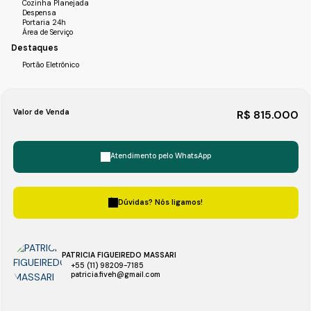
Cozinha Planejada
Despensa
Portaria 24h
Área de Serviço
Destaques
Portão Eletrônico
Valor de Venda
R$
815.000
Atendimento pelo
WhatsApp
Dúvidas? Nós ligamos!
PATRICIA FIGUEIREDO MASSARI
+55 (11) 98209-7185
patricia.fiveh@gmail.com