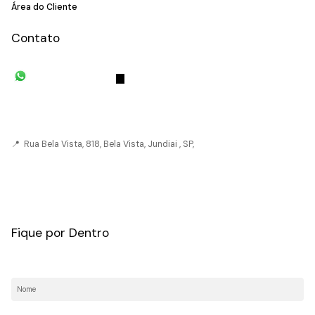
Área do Cliente
Contato
(11) 93055-8033
(11) 4492-
7939
fivehouse.imoveis@gmail.com
📍 Rua Bela Vista, 818, Bela Vista, Jundiai , SP,
CRECI: 036237-J
Fique por Dentro
Nome:
E-mail: