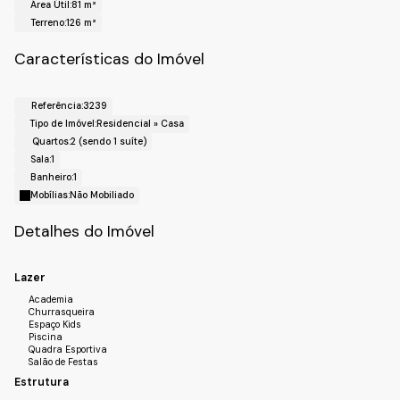
Área Útil:
81 m²
Horários de Agenda para a Visita.
Terreno:
126 m²
Fale com a Fiveh Soluções Imobiliárias !!!
(11) 4492-7939 / (11) 9 3055-8033 (WhatsApp).
Características do Imóvel
Referência:
3239
Tipo de Imóvel:
Residencial
»
Casa
Quartos:
2 (sendo 1 suíte)
Sala:
1
Banheiro:
1
Mobílias:
Não Mobiliado
Detalhes do Imóvel
Lazer
Academia
Churrasqueira
Espaço Kids
Piscina
Quadra Esportiva
Salão de Festas
Estrutura