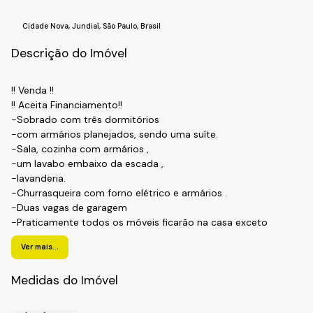
Cidade Nova
,
Jundiaí
,
São Paulo
,
Brasil
Descrição do Imóvel
!! Venda !!
!! Aceita Financiamento!!
-Sobrado com três dormitórios
-com armários planejados, sendo uma suíte.
-Sala, cozinha com armários ,
-um lavabo embaixo da escada ,
-lavanderia.
-Churrasqueira com forno elétrico e armários .
-Duas vagas de garagem
-Praticamente todos os móveis ficarão na casa exceto
mesa, banco e micro-ondas da área externa e televisão
Ver mais...
sala.
!! Localização !!
Medidas do Imóvel
Bairro: Cidade Nova 1;
Cidade: Jundiaí - SP.
Realize o Seu Cadastro e Solicite Mais Informações e