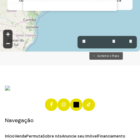
Ou nenhum Imóvel foi encontrado com seus critérios de Busca.
Cidade Nova, Jundiaí, São Paulo, Brasil
+
−
Aumentar o Mapa
Navegação
Início
Venda
Permuta
Sobre nós
Anuncie seu Imóvel
Financiamento