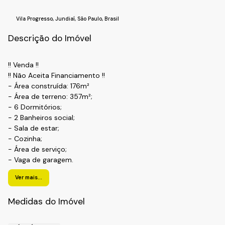
Vila Progresso
,
Jundiaí
,
São Paulo
,
Brasil
Descrição do Imóvel
!! Venda !!
!! Não Aceita Financiamento !!
- Área construída: 176m²
- Área de terreno: 357m²;
- 6 Dormitórios;
- 2 Banheiros social;
- Sala de estar;
- Cozinha;
- Área de serviço;
- Vaga de garagem.
!! Localização !!
Ver mais...
Bairro: Vila Progresso
Cidade: Jundiaí- SP.
Medidas do Imóvel
Realize o Seu Cadastro e Solicite Mais Informações e
Horários de Agenda para a Visita.
Fale com a Fiveh Soluções Imobiliárias !!!