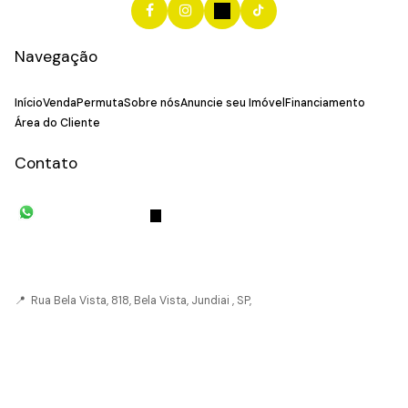
Navegação
Início
Venda
Permuta
Sobre nós
Anuncie seu Imóvel
Financiamento
Área do Cliente
Contato
(11) 93055-8033
(11) 4492-
7939
fivehouse.imoveis@gmail.com
📍 Rua Bela Vista, 818, Bela Vista, Jundiai , SP,
CRECI: 036237-J