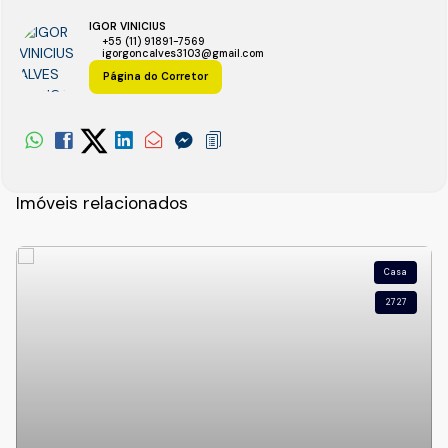
IGOR VINICIUS
+55 (11) 91891-7569
igorgoncalves3103@gmail.com
Página do Corretor
Imóveis relacionados
Casa
2727