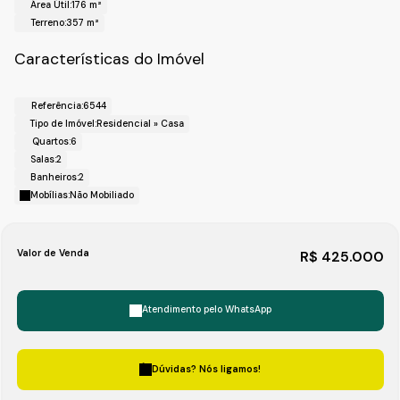
Área Útil:
176 m²
(11)4492-7939 / (11) 9 3055-8033 (WhatsApp).
Terreno:
357 m²
Características do Imóvel
Referência:
6544
Tipo de Imóvel:
Residencial
»
Casa
Quartos:
6
Salas:
2
Banheiros:
2
Mobílias:
Não Mobiliado
Valor de Venda
R$
425.000
Atendimento pelo
WhatsApp
Dúvidas? Nós ligamos!