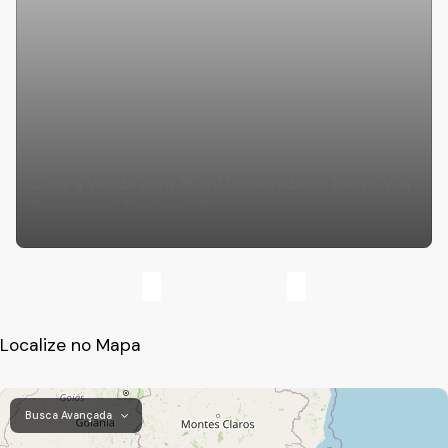
Casa a Venda com 197m² localizada no bairro Vila
Progresso, Jundiaí- SP.
Localize no Mapa
Busca Avançada