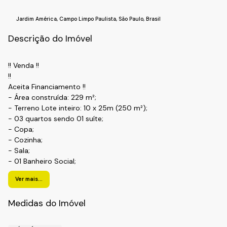
Jardim América
,
Campo Limpo Paulista
,
São Paulo
,
Brasil
Descrição do Imóvel
!! Venda !!
!!
Aceita Financiamento !!
- Área construída: 229 m²;
- Terreno Lote inteiro: 10 x 25m (250 m²);
- 03 quartos sendo 01 suíte;
- Copa;
- Cozinha;
- Sala;
- 01 Banheiro Social;
- Garagem coberta para 04 carros (cabe até cinco);
Ver mais...
-. Corredor Lateral com 1.20m de largura;
-. Quintal fundos com lavanderia, quarto de empregada e
Medidas do Imóvel
banheiro;
-. Mezanino com área para lazer com churrasqueira;
- Jardim de Inverno.