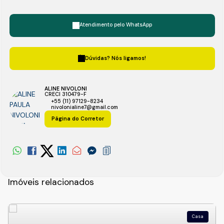
Atendimento pelo
WhatsApp
Dúvidas? Nós ligamos!
ALINE NIVOLONI
CRECI
310479-F
+55 (11) 97129-8234
nivolonialine7@gmail.com
Página do Corretor
Imóveis relacionados
Casa