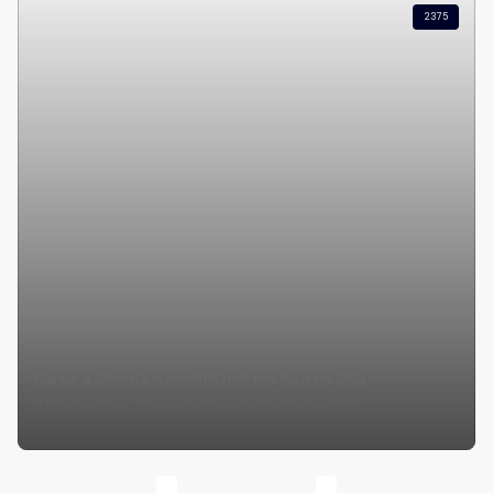
2375
Casa a Venda com 180m² no bairro Vila
Thomazina, Campo Limpo Paulista-SP