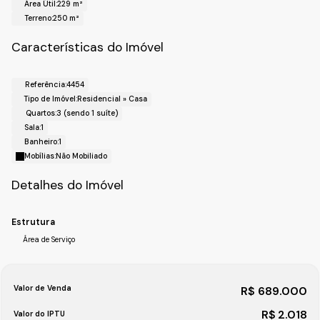
Área Útil:
229 m²
!! Localização !!
Terreno:
250 m²
Bairro: Jardim America
Cidade: Campo Limpo Paulista- SP.
Características do Imóvel
Realize o Seu Cadastro e Solicite Mais Informações e
Horários de Agenda para a Visita.
Referência:
4454
Fale com a Fiveh Soluções Imobiliárias !!!
Tipo de Imóvel:
Residencial
»
Casa
(11) 4492-7939 / (11) 9 3055-8033 (WhatsApp).
Quartos:
3 (sendo 1 suíte)
Sala:
1
Banheiro:
1
Mobílias:
Não Mobiliado
Detalhes do Imóvel
Estrutura
Área de Serviço
Valor de Venda
R$
689.000
R$
2.018
Valor do IPTU