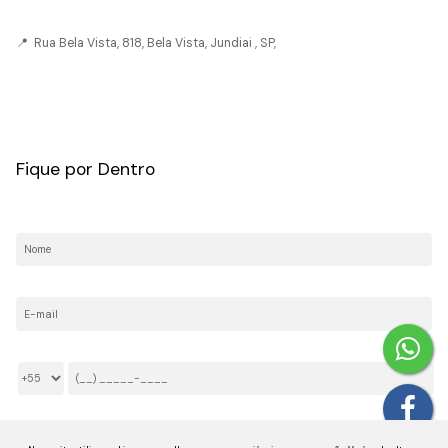
📍 Rua Bela Vista, 818, Bela Vista, Jundiai , SP,
CRECI: 036237-J
Fique por Dentro
Nome:
E-mail:
Telefone/Celular:
Li e aceito os
Termos de Privacidade