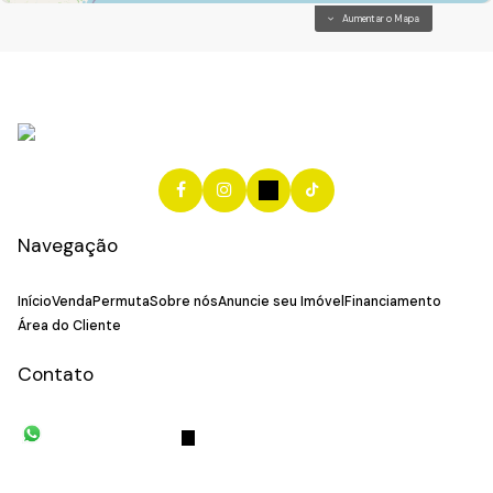
Aumentar o Mapa
Navegação
Início
Venda
Permuta
Sobre nós
Anuncie seu Imóvel
Financiamento
Área do Cliente
Contato
(11) 93055-8033
(11) 4492-
7939
fivehouse.imoveis@gmail.com