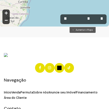
+
−
Aumentar o Mapa
Navegação
Início
Venda
Permuta
Sobre nós
Anuncie seu Imóvel
Financiamento
Área do Cliente
Contato