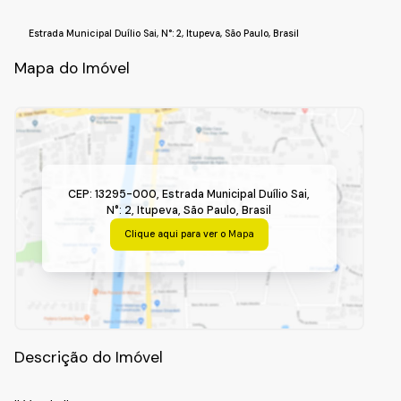
Estrada Municipal Duílio Sai
,
N°:
2
,
Itupeva
,
São Paulo
,
Brasil
Mapa do Imóvel
CEP: 13295-000
,
Estrada Municipal Duílio Sai
,
N°:
2
,
Itupeva
,
São Paulo
,
Brasil
Clique aqui para ver o
Mapa
Descrição do Imóvel