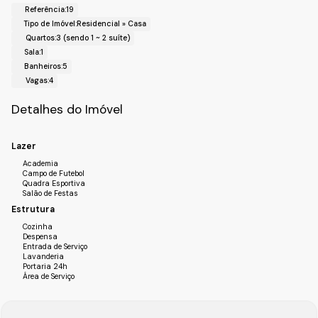
- Área de serviços
Referência:
19
- Banheiro Piscina
Tipo de Imóvel:
Residencial
»
Casa
- Lavanderia
Quartos:
3 (sendo 1 ~ 2 suíte)
- Piscina
Sala:
1
- Quartinho para Guarda Materiais Piscina
Banheiros:
5
Vagas:
4
!! Condominío !!
- Portaria 24h;
Detalhes do Imóvel
- Clube!
!! Localização !!
Lazer
Bairro:Jardim Primavera
Academia
Campo de Futebol
Cidade:Itupeva-SP,
Quadra Esportiva
Salão de Festas
Estrutura
Cozinha
Despensa
Entrada de Serviço
Lavanderia
Portaria 24h
Área de Serviço