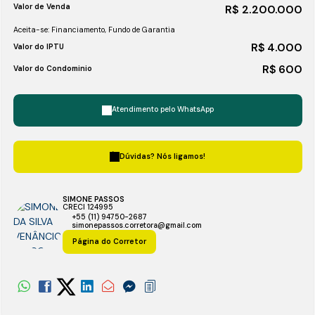
Valor de Venda
R$
2.200.000
Aceita-se: Financiamento, Fundo de Garantia
R$
4.000
Valor do IPTU
R$
600
Valor do Condominio
Atendimento pelo
WhatsApp
Dúvidas? Nós ligamos!
SIMONE PASSOS
CRECI
124995
+55 (11) 94750-2687
simonepassos.corretora@gmail.com
Página do Corretor