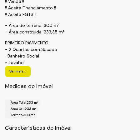
!! Venda !!
!! Aceita Financiamento !!
!! Aceita FGTS !!
- Área do terreno: 300 m²
- Área construída: 233,35 m²
PRIMEIRO PAVIMENTO
- 2 Quartos com Sacada
-Banheiro Social
- Lavabo
- Cozinha Integrada com a Sala
Ver mais...
- Garagem para 2 Carros
- Jardim
Medidas do Imóvel
SEGUNDO PAVIMENTO
- Suíte Master
Área Total:
233 m²
- Closet
Área Útil:
233 m²
- Sacada
Terreno:
300 m²
PAVIMENTO TÉRREO
Características do Imóvel
- Área Gourmet
- Escritório