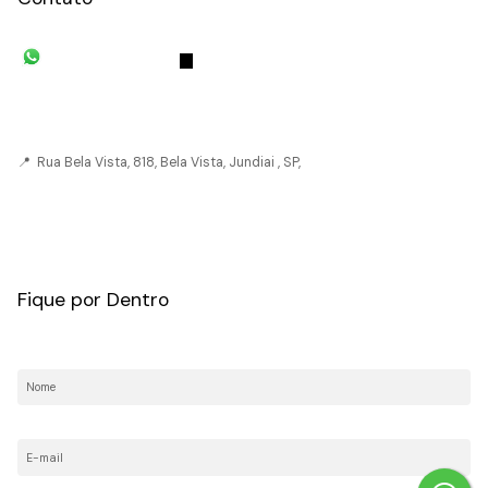
(11) 93055-8033
(11) 4492-
7939
fivehouse.imoveis@gmail.com
📍 Rua Bela Vista, 818, Bela Vista, Jundiai , SP,
CRECI: 036237-J
Fique por Dentro
Nome:
E-mail: