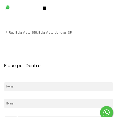
(11) 93055-8033
(11) 4492-
7939
fivehouse.imoveis@gmail.com
📍 Rua Bela Vista, 818, Bela Vista, Jundiai , SP,
CRECI: 036237-J
Fique por Dentro
Nome:
E-mail:
Telefone/Celular: