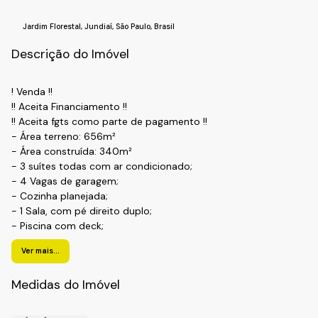
Jardim Florestal
,
Jundiaí
,
São Paulo
,
Brasil
Descrição do Imóvel
! Venda !!
!! Aceita Financiamento !!
!! Aceita fgts como parte de pagamento !!
- Área terreno: 656m²
- Área construída: 340m²
- 3 suítes todas com ar condicionado;
- 4 Vagas de garagem;
- Cozinha planejada;
- 1 Sala, com pé direito duplo;
- Piscina com deck;
- 4 Banheiros;
Ver mais...
- Ampla Área de Serviço;
- Ampla Varanda Frontal;
Medidas do Imóvel
- O quintal tem um charmoso espaço gourmet com
churrasqueira e um Banheiro;
- Possui vagas de garagem Coberta.