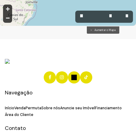
+
−
Aumentar o Mapa
Navegação
Início
Venda
Permuta
Sobre nós
Anuncie seu Imóvel
Financiamento
Área do Cliente
Contato