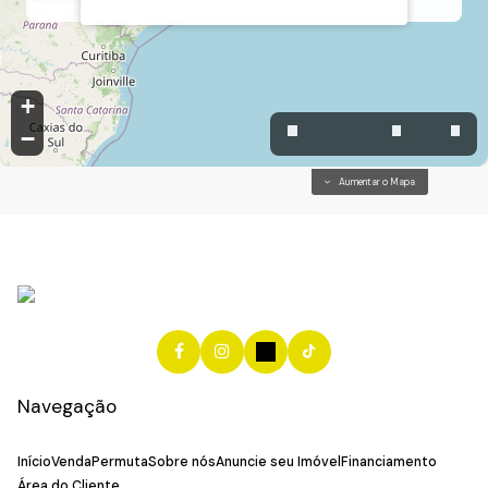
+
−
Aumentar o Mapa
Navegação
Início
Venda
Permuta
Sobre nós
Anuncie seu Imóvel
Financiamento
Área do Cliente