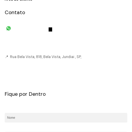
Contato
(11) 93055-8033
(11) 4492-
7939
fivehouse.imoveis@gmail.com
📍 Rua Bela Vista, 818, Bela Vista, Jundiai , SP,
CRECI: 036237-J
Fique por Dentro
Nome:
E-mail: