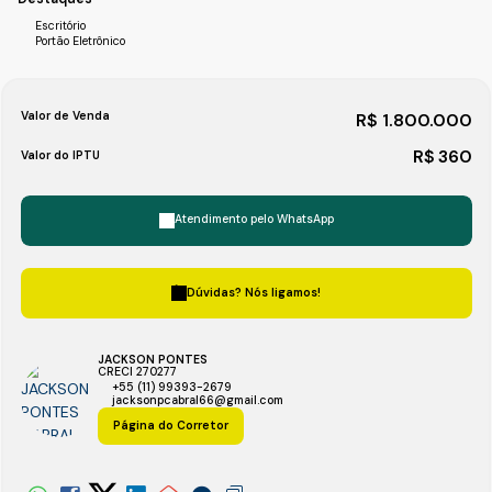
Escritório
Portão Eletrônico
Valor de Venda
R$
1.800.000
R$
360
Valor do IPTU
Atendimento pelo
WhatsApp
Dúvidas? Nós ligamos!
JACKSON PONTES
CRECI
270277
+55 (11) 99393-2679
jacksonpcabral66@gmail.com
Página do Corretor