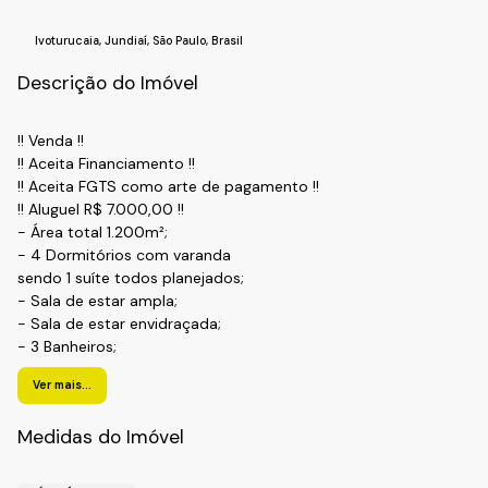
Ivoturucaia
,
Jundiaí
,
São Paulo
,
Brasil
Descrição do Imóvel
!! Venda !!
!! Aceita Financiamento !!
!! Aceita FGTS como arte de pagamento !!
!! Aluguel R$ 7.000,00 !!
- Área total 1.200m²;
- 4 Dormitórios com varanda
sendo 1 suíte todos planejados;
- Sala de estar ampla;
- Sala de estar envidraçada;
- 3 Banheiros;
- 1 Lavabo;
Ver mais...
- Cozinha repleta de planejados;
- Ampla lavanderia;
Medidas do Imóvel
- Área gourmet com churrasqueira a carvão;
- Churrasqueira de chão;
- Garagem para 2 autos cobertas e 08 vagas descoberta;