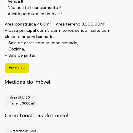
!! Venda !!
!! Não aceita financiamento !!
!! Aceita permuta em imóvel !!
Área construída 480m² - Área terreno 3.000,00m²
- Casa principal com 3 dormitórios sendo 1 suíte com
closet e ar condicionado,
- Sala de estar com ar condicionado,
- Cozinha,
- Sala de jantar,
- Lavanderia,
Ver mais...
Área Externa
- Piscina com vestiário,
Medidas do Imóvel
- Churrasqueira,
- Campo,
- Salão de jogos,
Área Útil:
480 m²
- Viveiro,
Terreno:
3000 m²
- Canil,
Características do Imóvel
- Pomar,
- Parquinho,
- 2 vagas de garagem cobertas e ampla área para
Referência:
6659