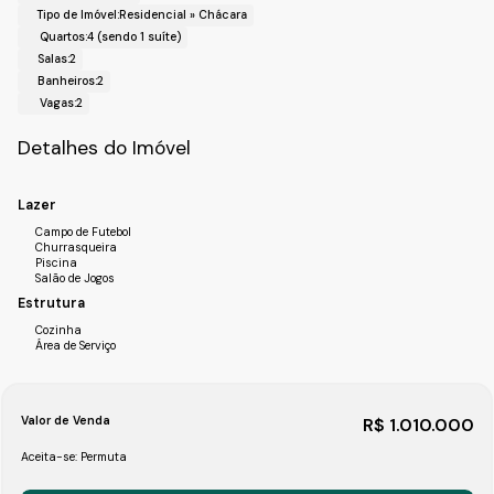
estacionamento,
Tipo de Imóvel:
Residencial
»
Chácara
- Edícula com dois dormitórios e banheiro, dormitórios
Quartos:
4 (sendo 1 suíte)
com piso de madeira e nos outros ambientes porcelanato.
Salas:
2
Banheiros:
2
!! Localização !!
Vagas:
2
Bairro: Sitío Mursa;
Cidade: Varzéa Paulista-SP.
Detalhes do Imóvel
Realize o Seu Cadastro e Solicite Mais Informações e
Horários de Agenda para a Visita.
Lazer
Fale com a Fiveh Soluções Imobiliárias !!!
Campo de Futebol
(11) 4492-7939 / (11) 9 3055-8
Churrasqueira
Piscina
Salão de Jogos
Estrutura
Cozinha
Área de Serviço
Valor de Venda
R$
1.010.000
Aceita-se: Permuta