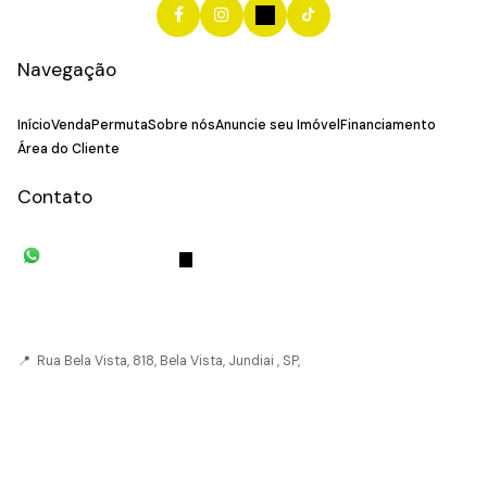
Navegação
Início
Venda
Permuta
Sobre nós
Anuncie seu Imóvel
Financiamento
Área do Cliente
Contato
(11) 93055-8033
(11) 4492-
7939
fivehouse.imoveis@gmail.com
📍 Rua Bela Vista, 818, Bela Vista, Jundiai , SP,
CRECI: 036237-J