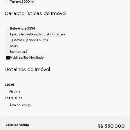
Terreno:
3000 m²
Cidade: Campo Limpo Paulista- SP
Realize o Seu Cadastro e Solicite Mais Informações e
Características do Imóvel
Horários de Agenda para a Visita.
Fale com a Fiveh Soluções Imobiliárias !!!
(11) 4492-7939 / (11) 9 3055-8033 (WhatsApp)
Referência:
3356
Tipo de Imóvel:
Residencial
»
Chácara
Quartos:
2 (sendo 1 suíte)
Sala:
1
Banheiros:
2
Mobílias:
Não Mobiliado
Detalhes do Imóvel
Lazer
Piscina
Estrutura
Área de Serviço
Valor de Venda
R$
550.000