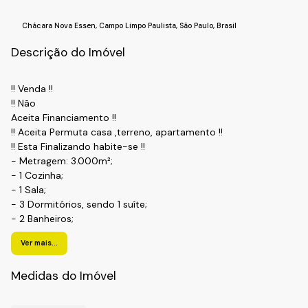
Chácara Nova Essen
,
Campo Limpo Paulista
,
São Paulo
,
Brasil
Descrição do Imóvel
!! Venda !!
!! Não
Aceita Financiamento !!
!! Aceita Permuta casa ,terreno, apartamento !!
!! Esta Finalizando habite-se !!
- Metragem: 3.000m²;
- 1 Cozinha;
- 1 Sala;
- 3 Dormitórios, sendo 1 suíte;
- 2 Banheiros;
- Piscina 8x4;
Ver mais...
- Aquecimento solar;
- Lago diversos peixes;
Medidas do Imóvel
- Garagem.
!! Localização !!
Bairro: Chácara Nova Essen