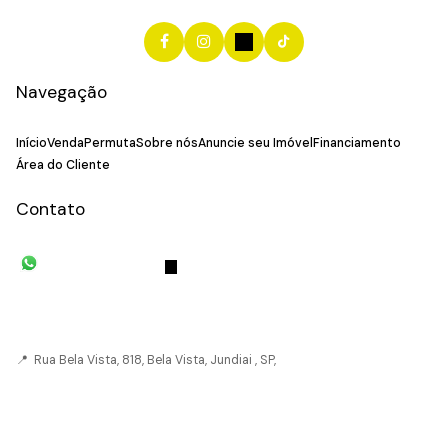
Navegação
Início
Venda
Permuta
Sobre nós
Anuncie seu Imóvel
Financiamento
Área do Cliente
Contato
(11) 93055-8033
(11) 4492-
7939
fivehouse.imoveis@gmail.com
📍 Rua Bela Vista, 818, Bela Vista, Jundiai , SP,
CRECI: 036237-J