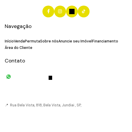
Navegação
Início
Venda
Permuta
Sobre nós
Anuncie seu Imóvel
Financiamento
Área do Cliente
Contato
(11) 93055-8033
(11) 4492-
7939
fivehouse.imoveis@gmail.com
📍 Rua Bela Vista, 818, Bela Vista, Jundiai , SP,
CRECI: 036237-J