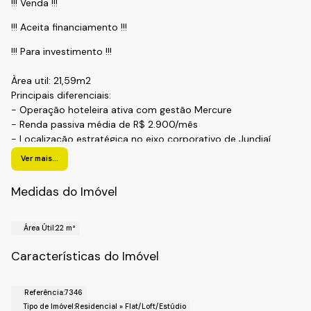
!!! Venda !!!
!!! Aceita financiamento !!!
!!! Para investimento !!!
Àrea util: 21,59m2
Principais diferenciais:
- Operação hoteleira ativa com gestão Mercure
- Renda passiva média de R$ 2.900/mês
- Localização estratégica no eixo corporativo de Jundiaí
- Produto com perfil ideal para investidores
Ver mais...
- Facilidades para fechamento
- Documentação regular
Medidas do Imóvel
Localização:
Situado na Avenida Nove de Julho, o endereço mais
Área Útil:
22 m²
valorizado de Jundiaí.
Características do Imóvel
A poucos metros do Jundiaí Shopping e da Rodoviária.
Acesso Rápido para as rodovias Anhanguera e
Bandeirantes.
Referência:
7346
Tipo de Imóvel:
Residencial
»
Flat/Loft/Estúdio