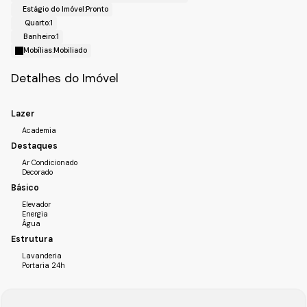
Realize o seu cadastro e agende sua visita
Estágio do Imóvel:
Pronto
Fale com a Fiveh Soluções Imobiliárias !!!
Quarto:
1
(11) 4492-7939 / (11) 9 3055-8033 (WhatsApp)
Banheiro:
1
Mobílias:
Mobiliado
Detalhes do Imóvel
Lazer
Academia
Destaques
Ar Condicionado
Decorado
Básico
Elevador
Energia
Água
Estrutura
Lavanderia
Portaria 24h