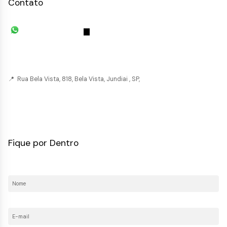
Contato
(11) 93055-8033
(11) 4492-
7939
fivehouse.imoveis@gmail.com
📍 Rua Bela Vista, 818, Bela Vista, Jundiai , SP,
CRECI: 036237-J
Fique por Dentro
Nome:
E-mail: