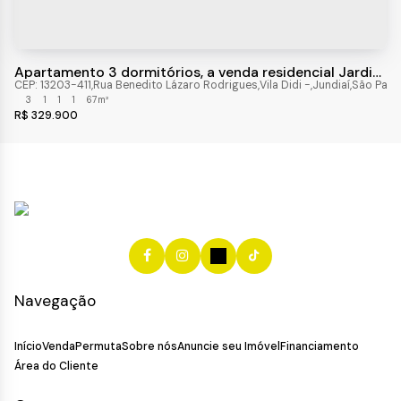
Apartamento 3 dormitórios, a venda residencial Jardim
Agapeama, Jundiaí-SP
CEP: 13203-411
,
Rua Benedito Lázaro Rodrigues
,
Vila Didi
,
Jundiaí
,
São Paul
3
1
1
1
67m²
R$
329.900
Navegação
Início
Venda
Permuta
Sobre nós
Anuncie seu Imóvel
Financiamento
Área do Cliente