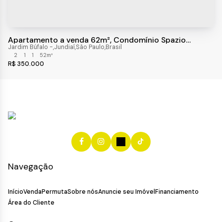
Apartamento a venda 62m², Condomínio Spazio
Joanesburgo, Vila Hortolândia,Jundiaí-SP
Jardim Búfalo
,
Jundiaí
,
São Paulo
,
Brasil
2
1
1
52m²
R$
350.000
Navegação
Início
Venda
Permuta
Sobre nós
Anuncie seu Imóvel
Financiamento
Área do Cliente