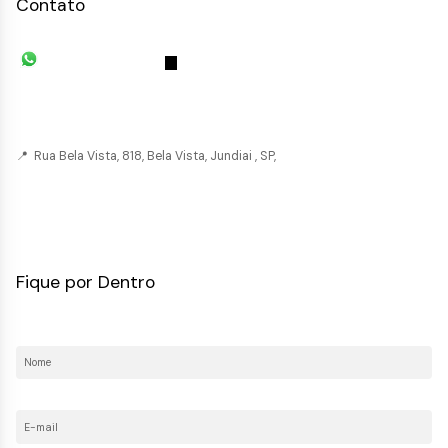
Contato
(11) 93055-8033
(11) 4492-
7939
fivehouse.imoveis@gmail.com
📍 Rua Bela Vista, 818, Bela Vista, Jundiai , SP,
CRECI: 036237-J
Fique por Dentro
Nome:
E-mail: