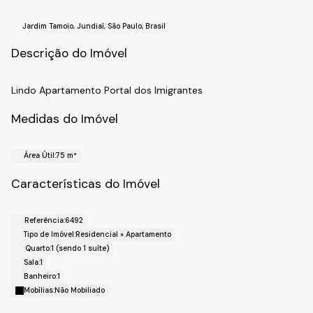
Jardim Tamoio
,
Jundiaí
,
São Paulo
,
Brasil
Descrição do Imóvel
Lindo Apartamento Portal dos Imigrantes
Medidas do Imóvel
Área Útil:
75 m²
Características do Imóvel
Referência:
6492
Tipo de Imóvel:
Residencial
»
Apartamento
Quarto:
1 (sendo 1 suíte)
Sala:
1
Banheiro:
1
Mobílias:
Não Mobiliado