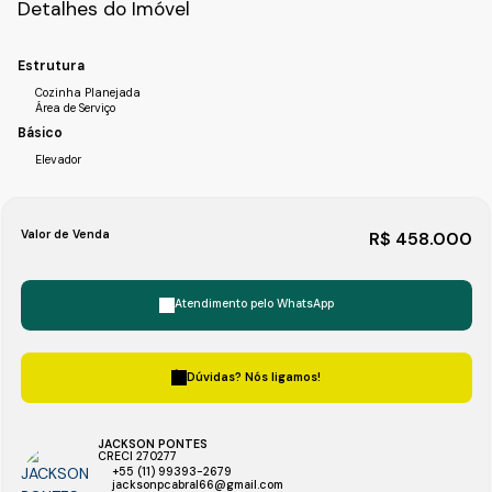
Detalhes do Imóvel
Estrutura
Cozinha Planejada
Área de Serviço
Básico
Elevador
Valor de Venda
R$
458.000
Atendimento pelo
WhatsApp
Dúvidas? Nós ligamos!
JACKSON PONTES
CRECI
270277
+55 (11) 99393-2679
jacksonpcabral66@gmail.com