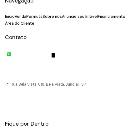
Navegação
Início
Venda
Permuta
Sobre nós
Anuncie seu Imóvel
Financiamento
Área do Cliente
Contato
(11) 93055-8033
(11) 4492-
7939
fivehouse.imoveis@gmail.com
📍 Rua Bela Vista, 818, Bela Vista, Jundiai , SP,
CRECI: 036237-J
Fique por Dentro