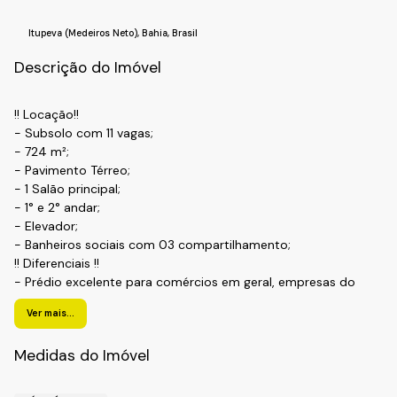
Itupeva (Medeiros Neto)
,
Bahia
,
Brasil
Descrição do Imóvel
!! Locação!!
- Subsolo com 11 vagas;
- 724 m²;
- Pavimento Térreo;
- 1 Salão principal;
- 1° e 2° andar;
- Elevador;
- Banheiros sociais com 03 compartilhamento;
!! Diferenciais !!
- Prédio excelente para comércios em geral, empresas do
tipo;
Ver mais...
- Lojas em geral, entre outros segmentos;
- Liberação, analise do Bombeiro.
Medidas do Imóvel
!! Localização !!
Bairro: Jardim Primavera;
Cidade: Itupeva -SP.