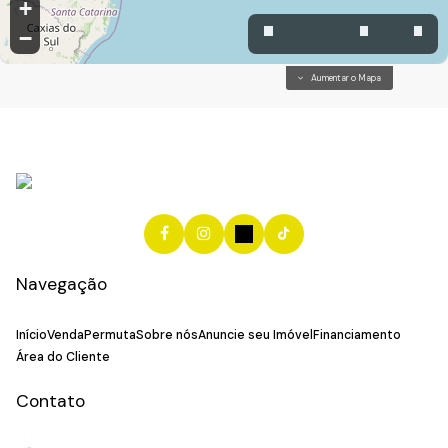
+
−
Aumentar o Mapa
Navegação
Início
Venda
Permuta
Sobre nós
Anuncie seu Imóvel
Financiamento
Área do Cliente
Contato