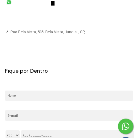
(11) 93055-8033
(11) 4492-
7939
fivehouse.imoveis@gmail.com
📍 Rua Bela Vista, 818, Bela Vista, Jundiai , SP,
CRECI: 036237-J
Fique por Dentro
Nome:
E-mail:
Telefone/Celular: