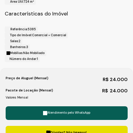
Área Útil:
724 m²
Realize o seu cadastro para mais informações e agende
uma visita.
Características do Imóvel
Fale com a Fiveh Soluções Imobiliárias !!!
(11) 4492-7939 / (11) 9 3055-8033 ( WhatsApp).
Referência:
5385
Tipo de Imóvel:
Comercial
»
Comercial
Salas:
2
Banheiros:
3
Mobílias:
Não Mobiliado
Número do Andar:
1
Preço de Aluguel (Mensal)
R$
24.000
R$
24.000
Pacote de Locação (Mensal)
Valores Mensal
Atendimento pelo
WhatsApp
Dúvidas? Nós ligamos!