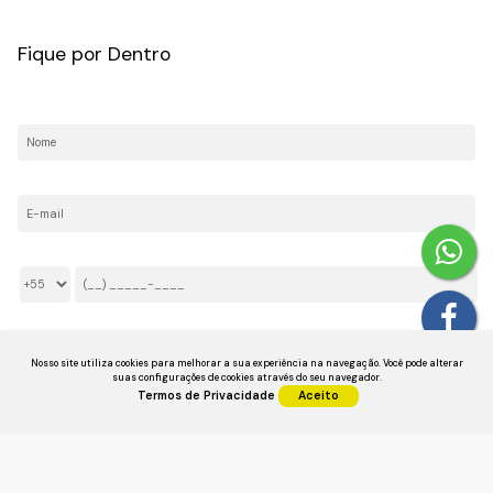
CRECI: 036237-J
Fique por Dentro
Nome:
E-mail:
Telefone/Celular:
Li e aceito os
Termos de Privacidade
Nosso site utiliza cookies para melhorar a sua experiência na navegação.
Você pode alterar
suas configurações de cookies através do seu navegador.
Termos de Privacidade
Aceito