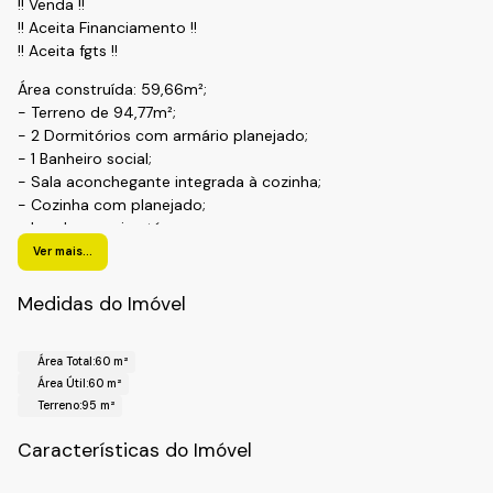
!! Venda !!
!! Aceita Financiamento !!
!! Aceita fgts !!
Área construída: 59,66m²;
- Terreno de 94,77m²;
- 2 Dormitórios com armário planejado;
- 1 Banheiro social;
- Sala aconchegante integrada à cozinha;
- Cozinha com planejado;
- Lavabo no piso térreo;
- Área gourmet;
Ver mais...
- Vaga de garagem.
Medidas do Imóvel
!! Localização !!
Bairro: Maracanã;
Cidade: Jarinu- SP.
Área Total:
60 m²
Área Útil:
60 m²
Realize o Seu Cadastro e Solicite Mais Informações e
Terreno:
95 m²
Horários de Agenda para a Visita.
Fale com a Fiveh Soluções Imobiliárias !!!
Características do Imóvel
(11) 4492-7939 / (11) 9 3055-8033 (WhatsApp)