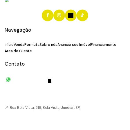
Navegação
Início
Venda
Permuta
Sobre nós
Anuncie seu Imóvel
Financiamento
Área do Cliente
Contato
(11) 93055-8033
(11) 4492-
7939
fivehouse.imoveis@gmail.com
📍 Rua Bela Vista, 818, Bela Vista, Jundiai , SP,