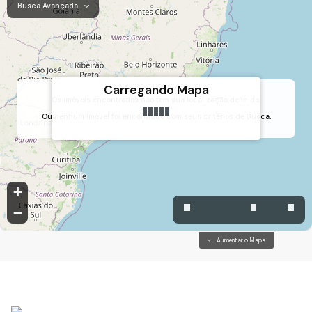
Busca Avançada
Carregando Mapa
Os imóveis encontrados não tem sua localização definida.
Ou nenhum Imóvel foi encontrado com seus critérios de Busca.
Maracanã, Jarinu, São Paulo, Brasil
+
−
Aumentar o Mapa