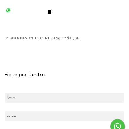
(11) 93055-8033
(11) 4492-
7939
fivehouse.imoveis@gmail.com
📍 Rua Bela Vista, 818, Bela Vista, Jundiai , SP,
CRECI: 036237-J
Fique por Dentro
Nome:
E-mail:
Telefone/Celular: