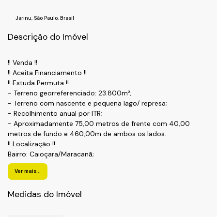
Jarinu
,
São Paulo
,
Brasil
Descrição do Imóvel
!! Venda !!
!! Aceita Financiamento !!
!! Estuda Permuta !!
- Terreno georreferenciado: 23.800m²;
- Terreno com nascente e pequena lago/ represa;
- Recolhimento anual por ITR;
- Aproximadamente 75,00 metros de frente com 40,00
metros de fundo e 460,00m de ambos os lados.
!! Localização !!
Bairro: Caioçara/Maracanã;
Cidade: Jarinu-SP.
Ver mais...
Realize o Seu Cadastro e Solicite Mais Informações e
Horários de Agenda para a Visita.
Medidas do Imóvel
Fale com a Fiveh Soluções Imobiliárias !!!
(11) 4492-7939 / (11) 9 3055-8033 (WhatsApp).