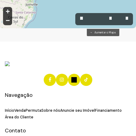
+
−
Aumentar o Mapa
Navegação
Início
Venda
Permuta
Sobre nós
Anuncie seu Imóvel
Financiamento
Área do Cliente
Contato