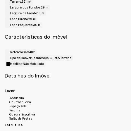
Terreno:
621 m²
!! Localização !!
Largura dos Fundos:
29 m
Bairro: Cambarah
Largura da Frente:
18 m
Cidade: Jarinu-SP.
Lado Direito:
25 m
Realize o Seu Cadastro e Solicite Mais Informações e
Lado Esquerdo:
30 m
Horários de Agenda para a Visita.
Fale com a Fiveh Soluções Imobiliárias !!!
Características do Imóvel
(11) 4492-7939 / (11) 9 3055-8033 (WhatsApp).
Referência:
5482
Tipo de Imóvel:
Residencial
»
Lote/Terreno
Mobílias:
Não Mobiliado
Detalhes do Imóvel
Lazer
Academia
Churrasqueira
Espaço Kids
Piscina
Quadra Esportiva
Salão de Festas
Estrutura