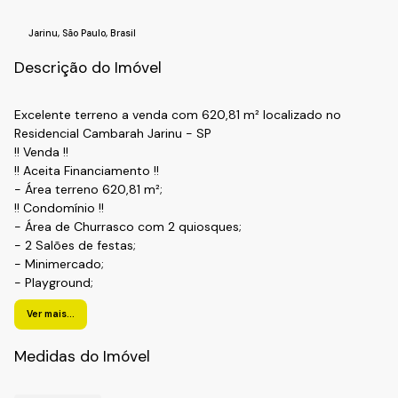
Jarinu
,
São Paulo
,
Brasil
Descrição do Imóvel
Excelente terreno a venda com 620,81 m² localizado no
Residencial Cambarah Jarinu - SP
!! Venda !!
!! Aceita Financiamento !!
- Área terreno 620,81 m²;
!! Condomínio !!
- Área de Churrasco com 2 quiosques;
- 2 Salões de festas;
- Minimercado;
- Playground;
- Quadra poliesportiva;
Ver mais...
- Piscina;
- Academia;
Medidas do Imóvel
- Lago para pesca;
- Bosque;
- Portaria 24 horas.