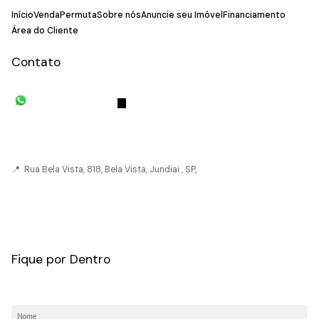
Início
Venda
Permuta
Sobre nós
Anuncie seu Imóvel
Financiamento
Área do Cliente
Contato
(11) 93055-8033
(11) 4492-
7939
fivehouse.imoveis@gmail.com
📍 Rua Bela Vista, 818, Bela Vista, Jundiai , SP,
CRECI: 036237-J
Fique por Dentro
Nome: