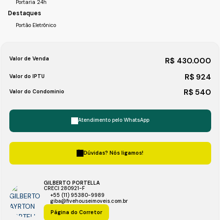
Portaria 24h
Destaques
Portão Eletrônico
Valor de Venda
R$
430.000
R$
924
Valor do IPTU
R$
540
Valor do Condominio
Atendimento pelo
WhatsApp
Dúvidas? Nós ligamos!
GILBERTO PORTELLA
CRECI
280921-F
+55 (11) 95380-9989
giba@fivehouseimoveis.com.br
Página do Corretor